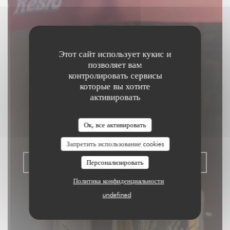
Этот сайт использует кукис и
позволяет вам
контролировать сервисы
которые вы хотите
Aux Dés Calés 17 -
активировать
Legendre
Ок, все активировать
RISTORANTE - БИСТРО - БАР
|
PARIS
Запретить использование cookies
ЗАБРОНИРОВАТЬ СТОЛИК
Персонализировать
Политика конфиденциальности
undefined