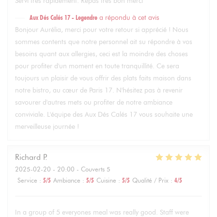
Servi très rapidement. Repas très bon merci
Aux Dés Calés 17 - Legendre
a répondu à cet avis
Bonjour Aurélia, merci pour votre retour si apprécié ! Nous
sommes contents que notre personnel ait su répondre à vos
besoins quant aux allergies, ceci est la moindre des choses
pour profiter d'un moment en toute tranquillité. Ce sera
toujours un plaisir de vous offrir des plats faits maison dans
notre bistro, au cœur de Paris 17. N'hésitez pas à revenir
savourer d'autres mets ou profiter de notre ambiance
conviviale. L'équipe des Aux Dés Calés 17 vous souhaite une
merveilleuse journée !
Richard
P
2025-02-20
- 20:00 - Couverts 5
Service
:
5
/5
Ambiance
:
5
/5
Cuisine
:
5
/5
Qualité / Prix
:
4
/5
In a group of 5 everyones meal was really good. Staff were