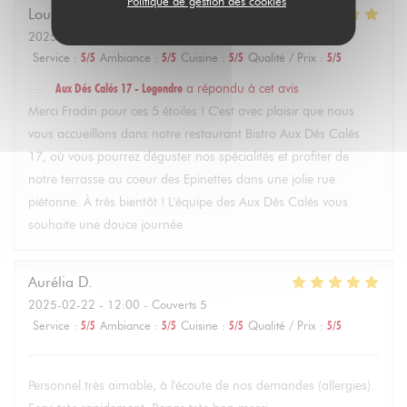
Politique de gestion des cookies
Louise
F
2025-02-22
- 14:30 - Couverts 4
Service
:
5
/5
Ambiance
:
5
/5
Cuisine
:
5
/5
Qualité / Prix
:
5
/5
Aux Dés Calés 17 - Legendre
a répondu à cet avis
Merci Fradin pour ces 5 étoiles ! C'est avec plaisir que nous
vous accueillons dans notre restaurant Bistro Aux Dés Calés
17, où vous pourrez déguster nos spécialités et profiter de
notre terrasse au coeur des Epinettes dans une jolie rue
piétonne. À très bientôt ! L'équipe des Aux Dés Calés vous
souhaite une douce journée
Aurélia
D
2025-02-22
- 12:00 - Couverts 5
Service
:
5
/5
Ambiance
:
5
/5
Cuisine
:
5
/5
Qualité / Prix
:
5
/5
Personnel très aimable, à l'écoute de nos demandes (allergies).