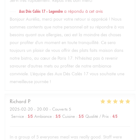
Servi très rapidement. Repas très bon merci
Aux Dés Calés 17 - Legendre
a répondu à cet avis
Bonjour Aurélia, merci pour votre retour si apprécié ! Nous
sommes contents que notre personnel ait su répondre à vos
besoins quant aux allergies, ceci est la moindre des choses
pour profiter d'un moment en toute tranquillité. Ce sera
toujours un plaisir de vous offrir des plats faits maison dans
notre bistro, au cœur de Paris 17. N'hésitez pas à revenir
savourer d'autres mets ou profiter de notre ambiance
conviviale. L'équipe des Aux Dés Calés 17 vous souhaite une
merveilleuse journée !
Richard
P
2025-02-20
- 20:00 - Couverts 5
Service
:
5
/5
Ambiance
:
5
/5
Cuisine
:
5
/5
Qualité / Prix
:
4
/5
In a group of 5 everyones meal was really good. Staff were