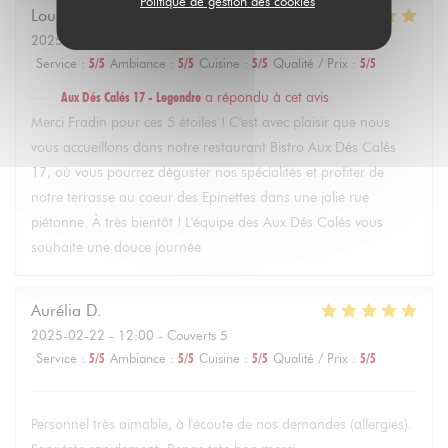
Politique de gestion des cookies
Louise
F
2025-02-22
- 14:30 - Couverts 4
Service
:
5
/5
Ambiance
:
5
/5
Cuisine
:
5
/5
Qualité / Prix
:
5
/5
Aux Dés Calés 17 - Legendre
a répondu à cet avis
Merci Fradin pour ces 5 étoiles ! C'est avec plaisir que nous
vous accueillons dans notre restaurant Bistro Aux Dés Calés
17, où vous pourrez déguster nos spécialités et profiter de
notre terrasse au coeur des Epinettes dans une jolie rue
piétonne. À très bientôt ! L'équipe des Aux Dés Calés vous
souhaite une douce journée
Aurélia
D
2025-02-22
- 12:00 - Couverts 5
Service
:
5
/5
Ambiance
:
5
/5
Cuisine
:
5
/5
Qualité / Prix
:
5
/5
Personnel très aimable, à l'écoute de nos demandes (allergies).