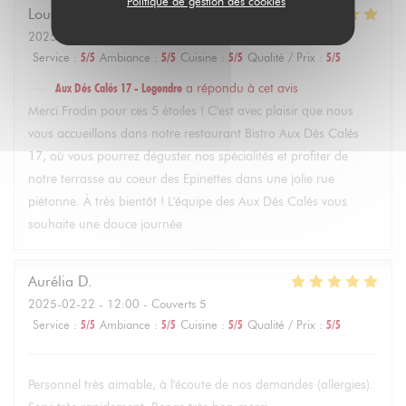
Politique de gestion des cookies
Louise
F
2025-02-22
- 14:30 - Couverts 4
Service
:
5
/5
Ambiance
:
5
/5
Cuisine
:
5
/5
Qualité / Prix
:
5
/5
Aux Dés Calés 17 - Legendre
a répondu à cet avis
Merci Fradin pour ces 5 étoiles ! C'est avec plaisir que nous
vous accueillons dans notre restaurant Bistro Aux Dés Calés
17, où vous pourrez déguster nos spécialités et profiter de
notre terrasse au coeur des Epinettes dans une jolie rue
piétonne. À très bientôt ! L'équipe des Aux Dés Calés vous
souhaite une douce journée
Aurélia
D
2025-02-22
- 12:00 - Couverts 5
Service
:
5
/5
Ambiance
:
5
/5
Cuisine
:
5
/5
Qualité / Prix
:
5
/5
Personnel très aimable, à l'écoute de nos demandes (allergies).