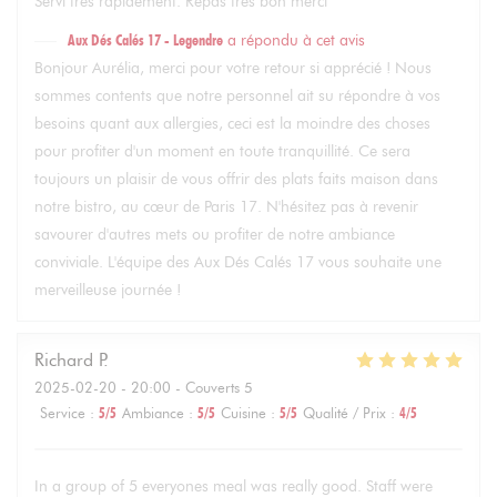
Servi très rapidement. Repas très bon merci
Aux Dés Calés 17 - Legendre
a répondu à cet avis
Bonjour Aurélia, merci pour votre retour si apprécié ! Nous
sommes contents que notre personnel ait su répondre à vos
besoins quant aux allergies, ceci est la moindre des choses
pour profiter d'un moment en toute tranquillité. Ce sera
toujours un plaisir de vous offrir des plats faits maison dans
notre bistro, au cœur de Paris 17. N'hésitez pas à revenir
savourer d'autres mets ou profiter de notre ambiance
conviviale. L'équipe des Aux Dés Calés 17 vous souhaite une
merveilleuse journée !
Richard
P
2025-02-20
- 20:00 - Couverts 5
Service
:
5
/5
Ambiance
:
5
/5
Cuisine
:
5
/5
Qualité / Prix
:
4
/5
In a group of 5 everyones meal was really good. Staff were