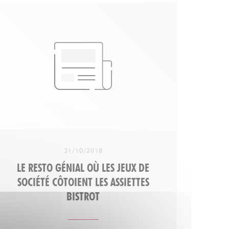
tartare au couteau ou poisson du jour,
gardez une petite place pour la tatin ou le
fondant à la fleur de sel. En un mot comme
en 1000 : généreux "
31/10/2018
LE RESTO GÉNIAL OÙ LES JEUX DE
SOCIÉTÉ CÔTOIENT LES ASSIETTES
BISTROT