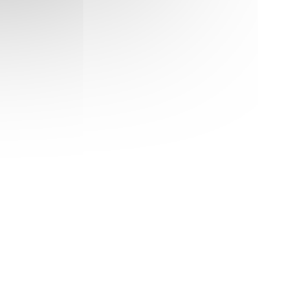
de mot créé par le propriétaire des lieux,
Ludovic, fan absolu de jeux de société.
Une petite faim ? La carte façon bistrot est
parfaite : on partage une bonne terrine, un
foie gras mi-cuit, ou un camembert chaud
délicieux ; on se fait une belle entrecôte de
bœuf Angus avec ses frites et on arrose le
tout d’un bon petit vin nature et miracle… La
soirée parfaite se fait !
Aux dés Calés
))
181, rue Legendre Paris 17
01 47 70 01 09
JANELA))