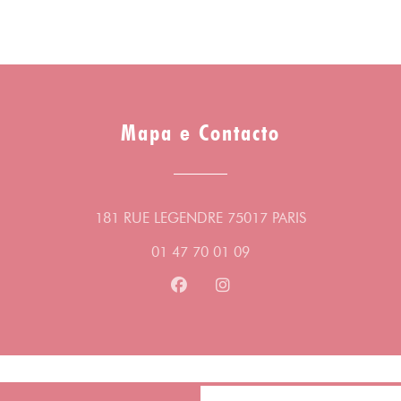
17ème arrondissement de Paris. Dans ce
bistrot de quartier, il revisite des grands
classiques de la gastronomie familiale en
version végétarienne.
Mapa e Contacto
Guilhem Durivault vient d’afficher le plat
végétarien du moment sur l’ardoise du
restaurant où il travaille et cette fois ce sera
un chili sin carne. Dans ce bistrot plutôt
((abre numa no
181 RUE LEGENDRE 75017 PARIS
traditionnel du 17ème arrondissement de
01 47 70 01 09
Paris, la côte de bœuf et le burger saignant
restent des valeurs sûres, plébiscitées par
Facebook ((abre numa nova jane
Instagram ((abre numa no
des clients majoritairement friands de
viande, mais des recettes végétariennes sont
systématiquement proposées. Un plat de
jour sans viande est inscrit à la carte