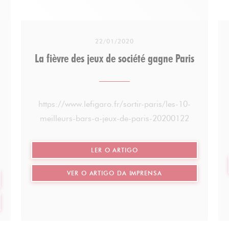
22/01/2020
La fièvre des jeux de société gagne Paris
https://www.lefigaro.fr/sortir-paris/les-10-
meilleurs-bars-a-jeux-de-paris-20200122
((ABRE NUMA NOVA JANELA
LER O ARTIGO
((ABRE NUMA NOVA 
VER O ARTIGO DA IMPRENSA
A JANELA))
MA NOVA JANELA))