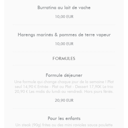
Burratina au lait de vache
10,00 EUR
Harengs marinés & pommes de terre vapeur
10,00 EUR
FORMULES
Formule déjeuner
Une formule qui change chaque jour de la semaine ! Plat
seul 14,90 € Entrée - Plat ou Plat - Dessert 17,90€ Le trio
20,90 € Les midis du lundi au vendredi. Hors jours fériés.
20,90 EUR
Pour les enfants
Un steak (90g) frites ou des mini ravioles sauce poulette