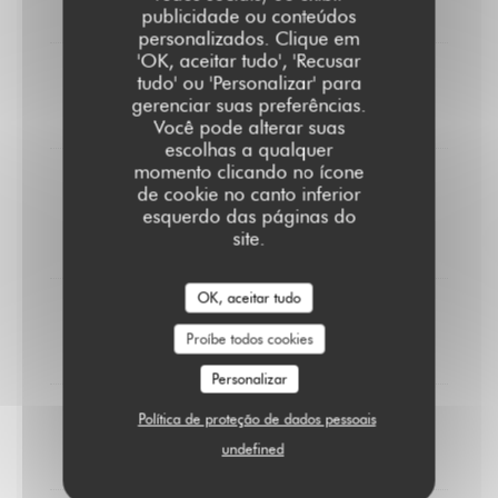
8,00 EUR
publicidade ou conteúdos
personalizados. Clique em
'OK, aceitar tudo', 'Recusar
tudo' ou 'Personalizar' para
Crème brûlée
gerenciar suas preferências.
9,00 EUR
Você pode alterar suas
escolhas a qualquer
momento clicando no ícone
Pain perdu
de cookie no canto inferior
Caramel au beurre salé & chantilly
esquerdo das páginas do
site.
10,00 EUR
OK, aceitar tudo
Cheesecake
Proíbe todos cookies
10,00 EUR
Personalizar
Política de proteção de dados pessoais
Coupe colonel à la Zubrowska
undefined
10,00 EUR