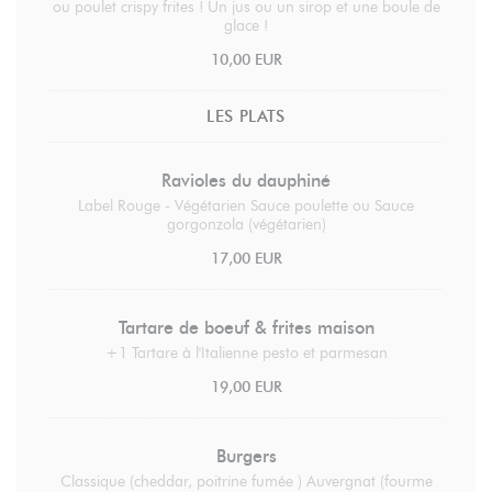
ou poulet crispy frites ! Un jus ou un sirop et une boule de
glace !
10,00 EUR
LES PLATS
Ravioles du dauphiné
Label Rouge - Végétarien Sauce poulette ou Sauce
gorgonzola (végétarien)
17,00 EUR
Tartare de boeuf & frites maison
+1 Tartare à l'Italienne pesto et parmesan
19,00 EUR
Burgers
Classique (cheddar, poitrine fumée ) Auvergnat (fourme