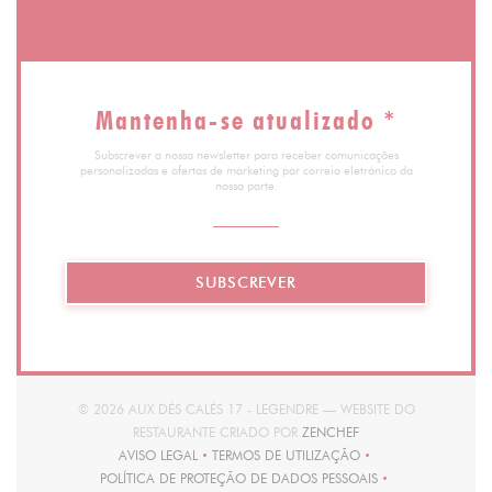
Mantenha-se atualizado
*
Subscrever a nossa newsletter para receber comunicações
personalizadas e ofertas de marketing por correio eletrónico da
nossa parte.
SUBSCREVER
© 2026 AUX DÉS CALÉS 17 - LEGENDRE — WEBSITE DO
((ABRE NUMA NOVA J
RESTAURANTE CRIADO POR
ZENCHEF
AVISO LEGAL
TERMOS DE UTILIZAÇÃO
((ABRE NUMA NOVA JANELA))
((ABRE NUMA NOVA JANELA))
POLÍTICA DE PROTEÇÃO DE DADOS PESSOAIS
((ABRE NUMA NOVA JANELA))