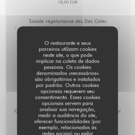
18,00 EUR
Salade végétarienne des Dés Calés
Falafels, légumes grillés, pois chiches, concombres, sauce
blanche
O restaurante e seus
18,00 EUR
parceiros utilizam cookies
neste site, o que pode
implicar na coleta de dados
Saucisse 170gr
pessoais. Os cookies
Ecrasé de pommes de terre
denominados «necessários»
19,00 EUR
são obrigatórios e instalados
por padrão. Outros cookies
opcionais requerem seu
LES DESSERTS
consentimento. Esses cookies
opcionais servem para
analisar sua navegação,
Glaces et sorbets préparés par un artisan glacier
medir a audiência do site,
(2 boules)
oferecer funcionalidades (por
Chocolat, vanille, noix de coco, framboise, citron, fraise,
exemplo, relacionadas às
mangue, café
redes sociais) ou exibir