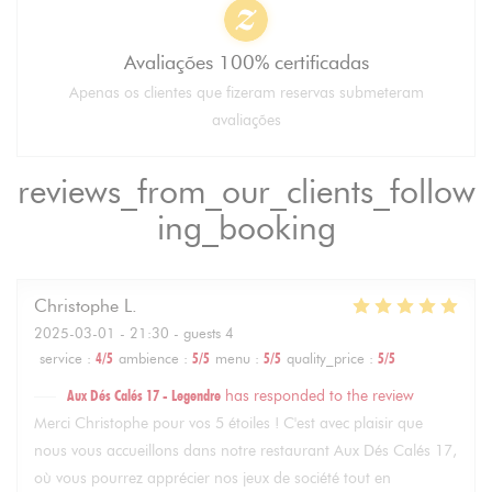
Avaliações 100% certificadas
Apenas os clientes que fizeram reservas submeteram
avaliações
reviews_from_our_clients_follow
ing_booking
Christophe
L
2025-03-01
- 21:30 - guests 4
service
:
4
/5
ambience
:
5
/5
menu
:
5
/5
quality_price
:
5
/5
Aux Dés Calés 17 - Legendre
has responded to the review
Merci Christophe pour vos 5 étoiles ! C'est avec plaisir que
nous vous accueillons dans notre restaurant Aux Dés Calés 17,
où vous pourrez apprécier nos jeux de société tout en