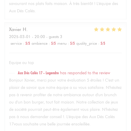
savourant nos plats faits maison. À très bientôt ! L'équipe des
Aux Dés Calés.
Xavier
H
2025-03-01
- 20:00 - guests 3
service
:
5
/5
ambience
:
5
/5
menu
:
5
/5
quality_price
:
5
/5
Equipe au top
Aux Dés Calés 17 - Legendre
has responded to the review
Bonjour Xavier, merci pour votre évaluation 5 étoiles ! C'est un
plaisir de savoir que notre équipe a su vous satisfaire. N'hésitez
pas à revenir profiter de notre ambiance autour d'un brunch
ou d'un bon burger, tout fait maison. Notre collection de jeux
de société pourrait peut-être également vous plaire. N'hésitez
pas à nous demander conseil !. L'équipe des Aux Dés Calés
17vous souhaite une belle journée ensoleillée.