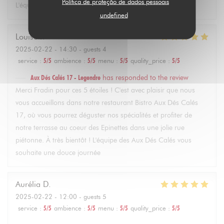
Política de proteção de dados pessoais
L'équipe des Aux Dés Calés vous souhaite une jolie journée
undefined
Louise
F
2025-02-22
- 14:30 - guests 4
service
:
5
/5
ambience
:
5
/5
menu
:
5
/5
quality_price
:
5
/5
Aux Dés Calés 17 - Legendre
has responded to the review
Merci Fradin pour ces 5 étoiles ! C'est avec plaisir que nous
vous accueillons dans notre restaurant Bistro Aux Dés Calés
17, où vous pourrez déguster nos spécialités et profiter de
notre terrasse au coeur des Epinettes dans une jolie rue
piétonne. À très bientôt ! L'équipe des Aux Dés Calés vous
souhaite une douce journée
Aurélia
D
2025-02-22
- 12:00 - guests 5
service
:
5
/5
ambience
:
5
/5
menu
:
5
/5
quality_price
:
5
/5