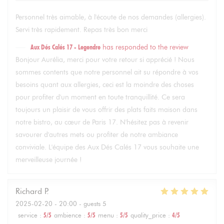
Personnel très aimable, à l'écoute de nos demandes (allergies).
Servi très rapidement. Repas très bon merci
Aux Dés Calés 17 - Legendre
has responded to the review
Bonjour Aurélia, merci pour votre retour si apprécié ! Nous
sommes contents que notre personnel ait su répondre à vos
besoins quant aux allergies, ceci est la moindre des choses
pour profiter d'un moment en toute tranquillité. Ce sera
toujours un plaisir de vous offrir des plats faits maison dans
notre bistro, au cœur de Paris 17. N'hésitez pas à revenir
savourer d'autres mets ou profiter de notre ambiance
conviviale. L'équipe des Aux Dés Calés 17 vous souhaite une
merveilleuse journée !
Richard
P
2025-02-20
- 20:00 - guests 5
service
:
5
/5
ambience
:
5
/5
menu
:
5
/5
quality_price
:
4
/5