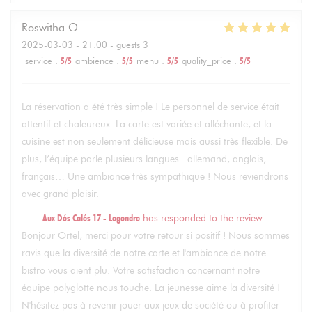
Roswitha
O
2025-03-03
- 21:00 - guests 3
service
:
5
/5
ambience
:
5
/5
menu
:
5
/5
quality_price
:
5
/5
La réservation a été très simple ! Le personnel de service était
attentif et chaleureux. La carte est variée et alléchante, et la
cuisine est non seulement délicieuse mais aussi très flexible. De
plus, l’équipe parle plusieurs langues : allemand, anglais,
français… Une ambiance très sympathique ! Nous reviendrons
avec grand plaisir.
Aux Dés Calés 17 - Legendre
has responded to the review
Bonjour Ortel, merci pour votre retour si positif ! Nous sommes
ravis que la diversité de notre carte et l'ambiance de notre
bistro vous aient plu. Votre satisfaction concernant notre
équipe polyglotte nous touche. La jeunesse aime la diversité !
N'hésitez pas à revenir jouer aux jeux de société ou à profiter