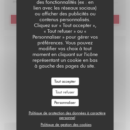
mange hyper bien, où qu’on boit très bien aussi, et
des fonctionnalités (ex : en
lien avec les réseaux sociaux)
son super avantage c’est qu’il possède une belle
ou afficher des publicités ou
bibliothèque de jeux de société dans son arrière
contenus personnalisés.
((OUVRE UNE NOUVELLE FE
LIRE L'ARTICLE
Cliquez sur « Tout accepter »,
salle. Demandez conseil au patron Ludo (qui porte
« Tout refuser » ou «
bien son nom), et il vous trouvera le jeu parfait dont
Personnaliser » pour gérer vos
vous aviez vraiment besoin : long, rapide,
préférences. Vous pouvez
modifier vos choix à tout
d’ambiance, de stratégie, etc. Puis il vous
moment en cliquant sur l'icône
expliquera les règles, le tout avec le sourire. C’est
représentant un cookie en bas
à gauche des pages du site.
une des meilleures adresses toutes catégories
confondues dans le coin, allez-y les yeux fermés, ou
Tout accepter
entrouverts si vous ne voulez pas vous casser la
gueule.
Tout refuser
Personnaliser
Adresse : 181 Rue Legendre, 75017 Paris
Politique de protection des données à caractère
personnel
Réservez ici avec La Fourchette
Politique de gestion des cookies