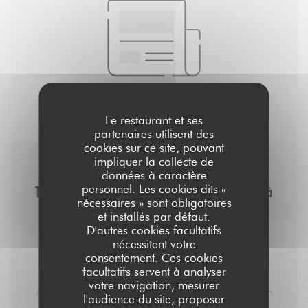
Le restaurant et ses
partenaires utilisent des
cookies sur ce site, pouvant
impliquer la collecte de
12/06/2019
données à caractère
personnel. Les cookies dits «
Top 10 des meilleurs bars à jeux de société à
nécessaires » sont obligatoires
Paris, pour passer du bon temps
et installés par défaut.
D'autres cookies facultatifs
nécessitent votre
consentement. Ces cookies
facultatifs servent à analyser
1. Aux Dès Calés
votre navigation, mesurer
Aux Dès Calés, c’est un resto/brasserie où qu’on
l'audience du site, proposer