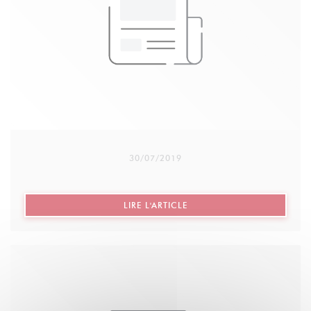
Chaque année, avant Noël, la semaine solidaire est
mise en place au restaurant : Entrée/plat/dessert et
une partie du prix du menu est reversé à
l’association Robins des Rues
30/07/2019
((OUVRE UNE NOUVELLE FE
LIRE L'ARTICLE