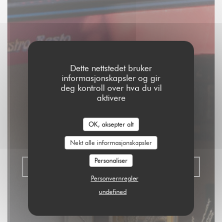
Dette nettstedet bruker
informasjonskapsler og gir
deg kontroll over hva du vil
Aux Dés Calés 17 -
aktivere
Legendre
OK, aksepter alt
|
PARIS
Nekt alle informasjonskapsler
Personaliser
BESTILL ET BORD
Personvernregler
undefined