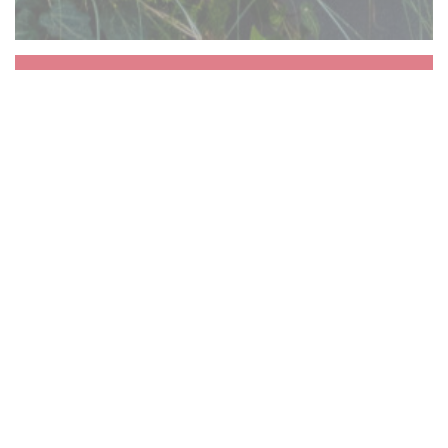
Aux Dés Calés 17 -
Legendre
La vie va bien vite alors nous vous proposons
de vous arrêter un instant. Un instant de
partage autour du zinc, autour d’un repas ou
d’un plateau de jeu. Voyage en solitaire ou à
plusieurs, peu importe, chacun ses plaisirs.
Bienvenue Aux Dés Calés !