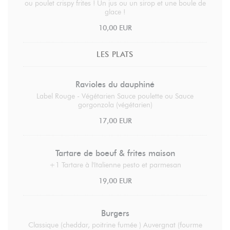
ou poulet crispy frites ! Un jus ou un sirop et une boule de
glace !
10,00 EUR
LES PLATS
Ravioles du dauphiné
Label Rouge - Végétarien Sauce poulette ou Sauce
gorgonzola (végétarien)
17,00 EUR
Tartare de boeuf & frites maison
+1 Tartare à l'Italienne pesto et parmesan
19,00 EUR
Burgers
Classique (cheddar, poitrine fumée ) Auvergnat (fourme