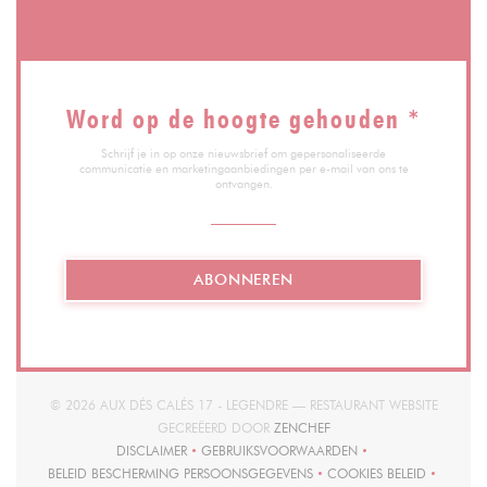
Word op de hoogte gehouden
*
Schrijf je in op onze nieuwsbrief om gepersonaliseerde
communicatie en marketingaanbiedingen per e-mail van ons te
ontvangen.
ABONNEREN
© 2026 AUX DÉS CALÉS 17 - LEGENDRE — RESTAURANT WEBSITE
((OPENT IN EEN NIEUW VE
GECREËERD DOOR
ZENCHEF
DISCLAIMER
GEBRUIKSVOORWAARDEN
((OPENT IN EEN NIEUW VENSTER))
((OPENT IN EEN NIEUW VENSTER))
BELEID BESCHERMING PERSOONSGEGEVENS
COOKIES BELEID
((OPENT IN EEN NIEUW VENSTER))
((OPENT IN EEN 