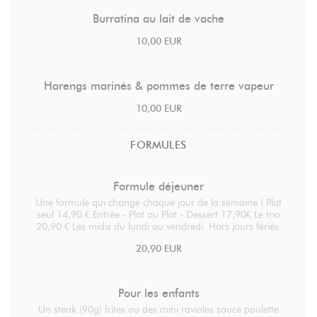
Burratina au lait de vache
10,00 EUR
Harengs marinés & pommes de terre vapeur
10,00 EUR
FORMULES
Formule déjeuner
Une formule qui change chaque jour de la semaine ! Plat
seul 14,90 € Entrée - Plat ou Plat - Dessert 17,90€ Le trio
20,90 € Les midis du lundi au vendredi. Hors jours fériés.
20,90 EUR
Pour les enfants
Un steak (90g) frites ou des mini ravioles sauce poulette