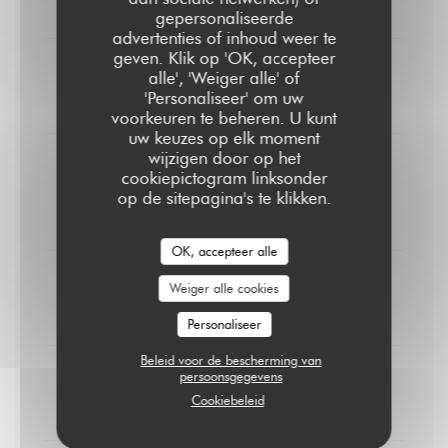
8,00 EUR
gepersonaliseerde
advertenties of inhoud weer te
geven. Klik op 'OK, accepteer
Crème brûlée
alle', 'Weiger alle' of
'Personaliseer' om uw
9,00 EUR
voorkeuren te beheren. U kunt
uw keuzes op elk moment
wijzigen door op het
Pain perdu
cookiepictogram linksonder
Caramel au beurre salé & chantilly
op de sitepagina's te klikken.
10,00 EUR
OK, accepteer alle
Cheesecake
Weiger alle cookies
10,00 EUR
Personaliseer
Beleid voor de bescherming van
persoonsgegevens
Coupe colonel à la Zubrowska
Cookiebeleid
10,00 EUR