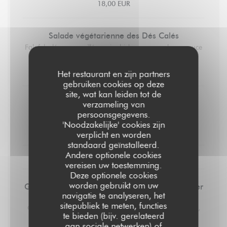
18,00 EUR
Salade végétarienne des Dés Calés
Falafels, légumes grillés, pois chiches, concombres, sauce
blanche
18,00 EUR
Het restaurant en zijn partners
gebruiken cookies op deze
site, wat kan leiden tot de
Saucisse 170gr
verzameling van
persoonsgegevens.
Ecrasé de pommes de terre
'Noodzakelijke' cookies zijn
19,00 EUR
verplicht en worden
standaard geïnstalleerd.
Andere optionele cookies
LES DESSERTS
vereisen uw toestemming.
Deze optionele cookies
worden gebruikt om uw
Glaces et sorbets préparés par un artisan glacier
navigatie te analyseren, het
(2 boules)
sitepubliek te meten, functies
Chocolat, vanille, noix de coco, framboise, citron, fraise,
te bieden (bijv. gerelateerd
mangue, café
aan sociale netwerken) of