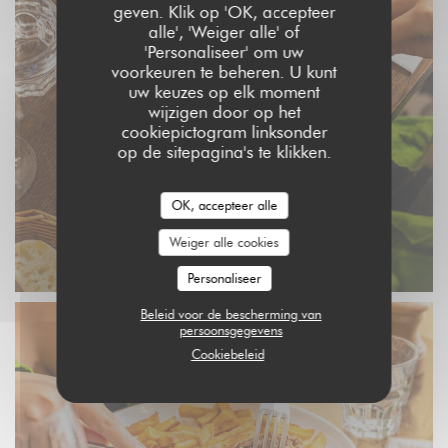
geven. Klik op 'OK, accepteer
alle', 'Weiger alle' of
'Personaliseer' om uw
voorkeuren te beheren. U kunt
uw keuzes op elk moment
wijzigen door op het
cookiepictogram linksonder
op de sitepagina's te klikken.
OK, accepteer alle
Weiger alle cookies
Personaliseer
Beleid voor de bescherming van
persoonsgegevens
Cookiebeleid