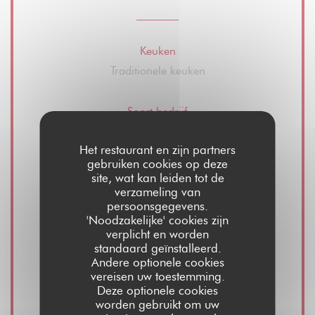
Keuken
Traditionele keuken
Soort bedrijf
Ristorante - Bistrot - Bar
Het restaurant en zijn partners
gebruiken cookies op deze
Diensten
site, wat kan leiden tot de
verzameling van
Wijnverkoop, Take away, Zomerterras,
persoonsgegevens.
Privatiseringsruimte restaurant en hal, Gratis
'Noodzakelijke' cookies zijn
wifi
verplicht en worden
standaard geïnstalleerd.
Andere optionele cookies
Betaalmethoden
vereisen uw toestemming.
Deze optionele cookies
Visa, meester, Contant geld, Debetkaart
worden gebruikt om uw