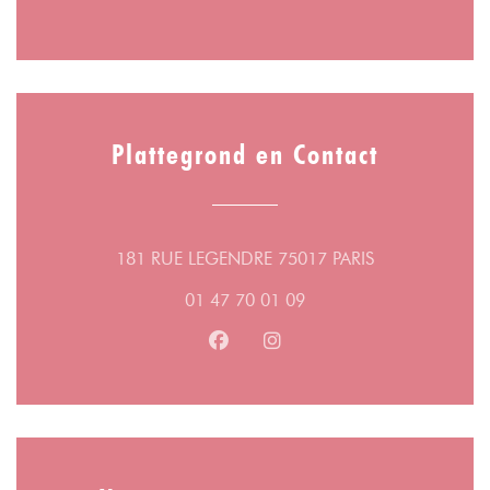
Plattegrond en Contact
((opent in een 
181 RUE LEGENDRE 75017 PARIS
01 47 70 01 09
Facebook ((opent in een nieuw v
Instagram ((opent in een n