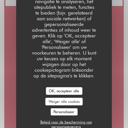
navigatie te analyseren, het
sitepubliek te meten, functies
te bieden (bijv. gerelateerd
aan sociale netwerken) of
Openingstijden
gepersonaliseerde
advertenties of inhoud weer te
geven. Klik op 'OK, accepteer
alle', 'Weiger alle' of
'Personaliseer' om uw
voorkeuren te beheren. U kunt
Maa
-
Don
uw keuzes op elk moment
08:00 - 01:00
wijzigen door op het
cookiepictogram linksonder
op de sitepagina's te klikken.
Vrijdag
08:00 - 02:00
OK, accepteer alle
Weiger alle cookies
Zaterdag
10:00 - 02:00
Personaliseer
Beleid voor de bescherming van
persoonsgegevens
Zondag