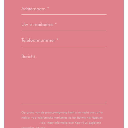
Op grond van de privacywetgeving heeft u het recht om u af te
melden voor telefonische marketing via het Bel-me-niet Register:
bel-me-niet.nl
. Voor meer informatie over hoe wij uw gegevens
verwerken, zie ons
privacybeleid
.