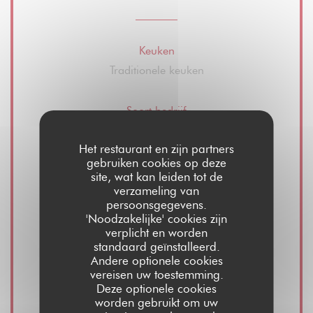
Keuken
Traditionele keuken
Soort bedrijf
Ristorante - Bistrot - Bar
Het restaurant en zijn partners
gebruiken cookies op deze
Diensten
site, wat kan leiden tot de
verzameling van
Wijnverkoop, Take away, Zomerterras,
persoonsgegevens.
Privatiseringsruimte restaurant en hal, Gratis
'Noodzakelijke' cookies zijn
wifi
verplicht en worden
standaard geïnstalleerd.
Andere optionele cookies
Betaalmethoden
vereisen uw toestemming.
Deze optionele cookies
Visa, meester, Contant geld, Debetkaart
worden gebruikt om uw