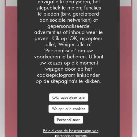
navigatie te analyseren, het
sitepubliek te meten, functies
te bieden (bijv. gerelateerd
aan sociale netwerken) of
Openingstijden
gepersonaliseerde
advertenties of inhoud weer te
geven. Klik op 'OK, accepteer
alle', 'Weiger alle' of
'Personaliseer' om uw
voorkeuren te beheren. U kunt
Maa
-
Don
uw keuzes op elk moment
08:00 - 01:00
wijzigen door op het
cookiepictogram linksonder
op de sitepagina's te klikken.
Vrijdag
08:00 - 02:00
OK, accepteer alle
Weiger alle cookies
Zaterdag
10:00 - 02:00
Personaliseer
Beleid voor de bescherming van
persoonsgegevens
Zondag