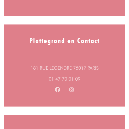
Plattegrond en Contact
((opent in een 
181 RUE LEGENDRE 75017 PARIS
01 47 70 01 09
Facebook ((opent in een nieuw v
Instagram ((opent in een n