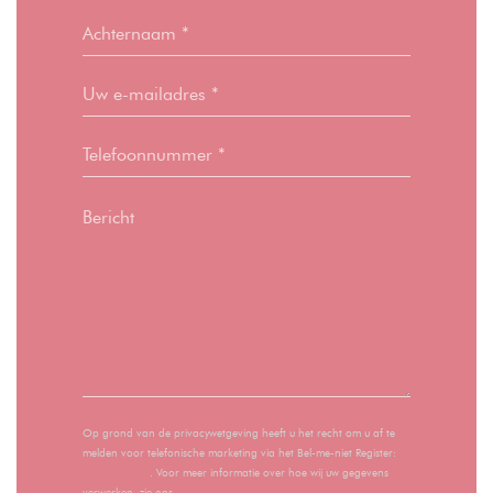
Op grond van de privacywetgeving heeft u het recht om u af te
melden voor telefonische marketing via het Bel-me-niet Register:
bel-me-niet.nl
. Voor meer informatie over hoe wij uw gegevens
verwerken, zie ons
privacybeleid
.