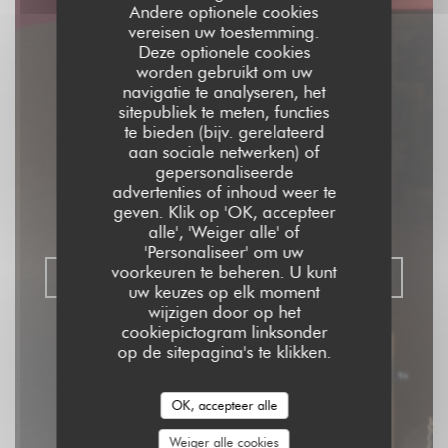
Andere optionele cookies
vereisen uw toestemming.
Deze optionele cookies
worden gebruikt om uw
navigatie te analyseren, het
sitepubliek te meten, functies
Aux Dés Calés 17 -
te bieden (bijv. gerelateerd
aan sociale netwerken) of
Legendre
gepersonaliseerde
advertenties of inhoud weer te
geven. Klik op 'OK, accepteer
RISTORANTE - BISTROT - BAR
|
PARIS
alle', 'Weiger alle' of
'Personaliseer' om uw
voorkeuren te beheren. U kunt
RESERVEER EEN TAFEL
uw keuzes op elk moment
wijzigen door op het
cookiepictogram linksonder
op de sitepagina's te klikken.
OK, accepteer alle
Weiger alle cookies