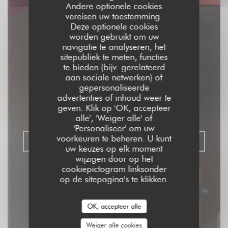
Andere optionele cookies
vereisen uw toestemming.
Deze optionele cookies
worden gebruikt om uw
navigatie te analyseren, het
sitepubliek te meten, functies
Aux Dés Calés 17 -
te bieden (bijv. gerelateerd
aan sociale netwerken) of
Legendre
gepersonaliseerde
advertenties of inhoud weer te
geven. Klik op 'OK, accepteer
RISTORANTE - BISTROT - BAR
|
PARIS
alle', 'Weiger alle' of
'Personaliseer' om uw
voorkeuren te beheren. U kunt
RESERVEER EEN TAFEL
uw keuzes op elk moment
wijzigen door op het
cookiepictogram linksonder
op de sitepagina's te klikken.
OK, accepteer alle
Weiger alle cookies