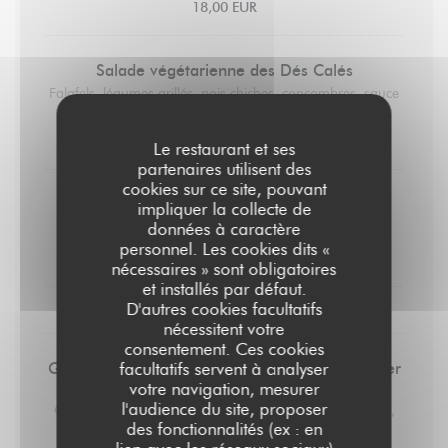
18,00 EUR
Salade végétarienne des Dés Calés
Falafels, légumes grillés, pois chiches, concombres, sauce
blanche
18,00 EUR
Le restaurant et ses
partenaires utilisent des
cookies sur ce site, pouvant
Saucisse 170gr
impliquer la collecte de
Ecrasé de pommes de terre
données à caractère
personnel. Les cookies dits «
19,00 EUR
nécessaires » sont obligatoires
et installés par défaut.
D'autres cookies facultatifs
LES DESSERTS
nécessitent votre
consentement. Ces cookies
Glaces et sorbets préparés par un artisan glacier
facultatifs servent à analyser
(2 boules)
votre navigation, mesurer
l'audience du site, proposer
Chocolat, vanille, noix de coco, framboise, citron, fraise,
des fonctionnalités (ex : en
mangue, café