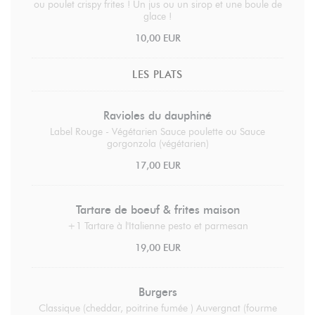
ou poulet crispy frites ! Un jus ou un sirop et une boule de
glace !
10,00 EUR
LES PLATS
Ravioles du dauphiné
Label Rouge - Végétarien Sauce poulette ou Sauce
gorgonzola (végétarien)
17,00 EUR
Tartare de boeuf & frites maison
+1 Tartare à l'Italienne pesto et parmesan
19,00 EUR
Burgers
Classique (cheddar, poitrine fumée ) Auvergnat (fourme