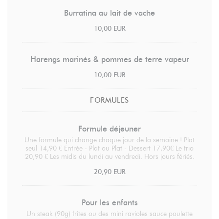
Burratina au lait de vache
10,00 EUR
Harengs marinés & pommes de terre vapeur
10,00 EUR
FORMULES
Formule déjeuner
Une formule qui change chaque jour de la semaine ! Plat
seul 14,90 € Entrée - Plat ou Plat - Dessert 17,90€ Le trio
20,90 € Les midis du lundi au vendredi. Hors jours fériés.
20,90 EUR
Pour les enfants
Un steak (90g) frites ou des mini ravioles sauce poulette