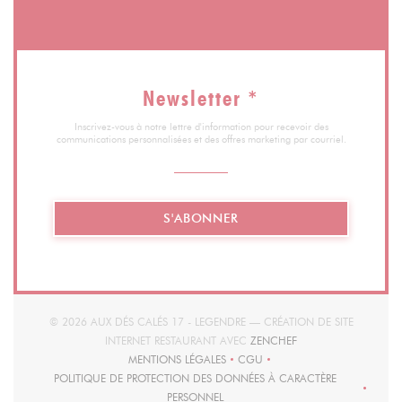
Newsletter
*
Inscrivez-vous à notre lettre d'information pour recevoir des
communications personnalisées et des offres marketing par courriel.
S'ABONNER
© 2026 AUX DÉS CALÉS 17 - LEGENDRE — CRÉATION DE SITE
((OUVRE UNE NOUVEL
INTERNET RESTAURANT AVEC
ZENCHEF
MENTIONS LÉGALES
CGU
((OUVRE UNE NOUVELLE FENÊTRE))
((OUVRE UNE NOUVELLE FENÊT
POLITIQUE DE PROTECTION DES DONNÉES À CARACTÈRE
((OUVRE UNE NOUVELLE FENÊTRE))
PERSONNEL