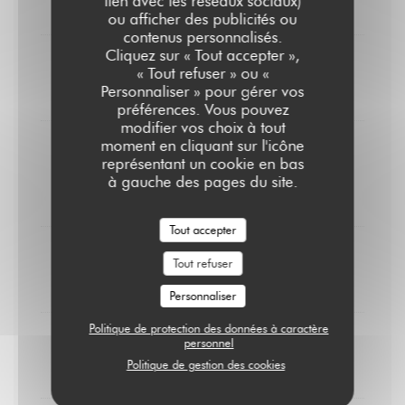
lien avec les réseaux sociaux)
8,00 EUR
ou afficher des publicités ou
contenus personnalisés.
Cliquez sur « Tout accepter »,
Crème brûlée
« Tout refuser » ou «
Personnaliser » pour gérer vos
9,00 EUR
préférences. Vous pouvez
modifier vos choix à tout
moment en cliquant sur l'icône
Pain perdu
représentant un cookie en bas
Caramel au beurre salé & chantilly
à gauche des pages du site.
10,00 EUR
Tout accepter
Cheesecake
Tout refuser
10,00 EUR
Personnaliser
Politique de protection des données à caractère
Coupe colonel à la Zubrowska
personnel
Politique de gestion des cookies
10,00 EUR