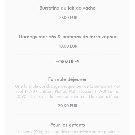
Burratina au lait de vache
10,00 EUR
Harengs marinés & pommes de terre vapeur
10,00 EUR
FORMULES
Formule déjeuner
Une formule qui change chaque jour de la semaine ! Plat
seul 14,90 € Entrée - Plat ou Plat - Dessert 17,90€ Le trio
20,90 € Les midis du lundi au vendredi. Hors jours fériés.
20,90 EUR
Pour les enfants
Un steak (90g) frites ou des mini ravioles sauce poulette