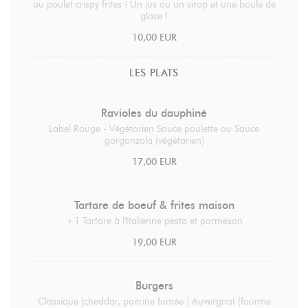
ou poulet crispy frites ! Un jus ou un sirop et une boule de
glace !
10,00 EUR
LES PLATS
Ravioles du dauphiné
Label Rouge - Végétarien Sauce poulette ou Sauce
gorgonzola (végétarien)
17,00 EUR
Tartare de boeuf & frites maison
+1 Tartare à l'Italienne pesto et parmesan
19,00 EUR
Burgers
Classique (cheddar, poitrine fumée ) Auvergnat (fourme