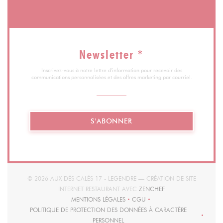
Newsletter
*
Inscrivez-vous à notre lettre d'information pour recevoir des
communications personnalisées et des offres marketing par courriel.
S'ABONNER
© 2026 AUX DÉS CALÉS 17 - LEGENDRE — CRÉATION DE SITE
((OUVRE UNE NOUVEL
INTERNET RESTAURANT AVEC
ZENCHEF
MENTIONS LÉGALES
CGU
((OUVRE UNE NOUVELLE FENÊTRE))
((OUVRE UNE NOUVELLE FENÊT
POLITIQUE DE PROTECTION DES DONNÉES À CARACTÈRE
((OUVRE UNE NOUVELLE FENÊTRE))
PERSONNEL