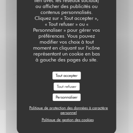
lien avec les réseaux sociaux)
8,00 EUR
ou afficher des publicités ou
contenus personnalisés.
Cliquez sur « Tout accepter »,
Crème brûlée
« Tout refuser » ou «
Personnaliser » pour gérer vos
9,00 EUR
préférences. Vous pouvez
modifier vos choix à tout
moment en cliquant sur l'icône
Pain perdu
représentant un cookie en bas
Caramel au beurre salé & chantilly
à gauche des pages du site.
10,00 EUR
Tout accepter
Cheesecake
Tout refuser
10,00 EUR
Personnaliser
Politique de protection des données à caractère
Coupe colonel à la Zubrowska
personnel
Politique de gestion des cookies
10,00 EUR