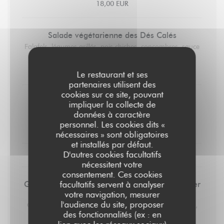
18,00 EUR
Salade végétarienne des Dés Calés
Falafels, légumes grillés, pois chiches, concombres, sauce
blanche
18,00 EUR
Le restaurant et ses
partenaires utilisent des
cookies sur ce site, pouvant
Saucisse 170gr
impliquer la collecte de
Ecrasé de pommes de terre
données à caractère
personnel. Les cookies dits «
19,00 EUR
nécessaires » sont obligatoires
et installés par défaut.
D'autres cookies facultatifs
LES DESSERTS
nécessitent votre
consentement. Ces cookies
Glaces et sorbets préparés par un artisan glacier
facultatifs servent à analyser
(2 boules)
votre navigation, mesurer
l'audience du site, proposer
Chocolat, vanille, noix de coco, framboise, citron, fraise,
des fonctionnalités (ex : en
mangue, café