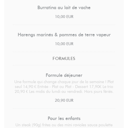
Burratina au lait de vache
10,00 EUR
Harengs marinés & pommes de terre vapeur
10,00 EUR
FORMULES
Formule déjeuner
Une formule qui change chaque jour de la semaine ! Plat
seul 14,90 € Entrée - Plat ou Plat - Dessert 17,90€ Le trio
20,90 € Les midis du lundi au vendredi. Hors jours fériés.
20,90 EUR
Pour les enfants
Un steak (90g) frites ou des mini ravioles sauce poulette