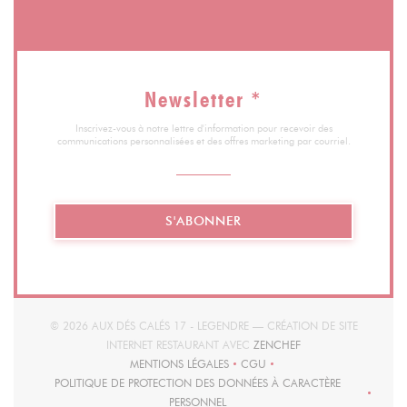
Newsletter
*
Inscrivez-vous à notre lettre d'information pour recevoir des
communications personnalisées et des offres marketing par courriel.
S'ABONNER
© 2026 AUX DÉS CALÉS 17 - LEGENDRE — CRÉATION DE SITE
((OUVRE UNE NOUVEL
INTERNET RESTAURANT AVEC
ZENCHEF
MENTIONS LÉGALES
CGU
((OUVRE UNE NOUVELLE FENÊTRE))
((OUVRE UNE NOUVELLE FENÊT
POLITIQUE DE PROTECTION DES DONNÉES À CARACTÈRE
((OUVRE UNE NOUVELLE FENÊTRE))
PERSONNEL