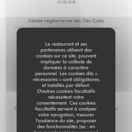
18,00 EUR
Salade végétarienne des Dés Calés
Falafels, légumes grillés, pois chiches, concombres, sauce
blanche
18,00 EUR
Le restaurant et ses
partenaires utilisent des
cookies sur ce site, pouvant
Saucisse 170gr
impliquer la collecte de
Ecrasé de pommes de terre
données à caractère
personnel. Les cookies dits «
19,00 EUR
nécessaires » sont obligatoires
et installés par défaut.
D'autres cookies facultatifs
LES DESSERTS
nécessitent votre
consentement. Ces cookies
Glaces et sorbets préparés par un artisan glacier
facultatifs servent à analyser
(2 boules)
votre navigation, mesurer
l'audience du site, proposer
Chocolat, vanille, noix de coco, framboise, citron, fraise,
des fonctionnalités (ex : en
mangue, café