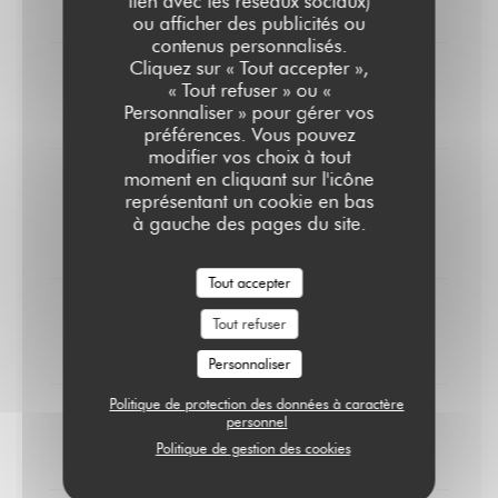
lien avec les réseaux sociaux)
8,00 EUR
ou afficher des publicités ou
contenus personnalisés.
Cliquez sur « Tout accepter »,
Crème brûlée
« Tout refuser » ou «
Personnaliser » pour gérer vos
9,00 EUR
préférences. Vous pouvez
modifier vos choix à tout
moment en cliquant sur l'icône
Pain perdu
représentant un cookie en bas
Caramel au beurre salé & chantilly
à gauche des pages du site.
10,00 EUR
Tout accepter
Cheesecake
Tout refuser
10,00 EUR
Personnaliser
Politique de protection des données à caractère
Coupe colonel à la Zubrowska
personnel
Politique de gestion des cookies
10,00 EUR