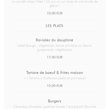
ou poulet crispy frites ! Un jus ou un sirop et une boule de
glace !
10,00 EUR
LES PLATS
Ravioles du dauphiné
Label Rouge - Végétarien Sauce poulette ou Sauce
gorgonzola (végétarien)
17,00 EUR
Tartare de boeuf & frites maison
+1 Tartare à l'Italienne pesto et parmesan
19,00 EUR
Burgers
Classique (cheddar, poitrine fumée ) Auvergnat (fourme