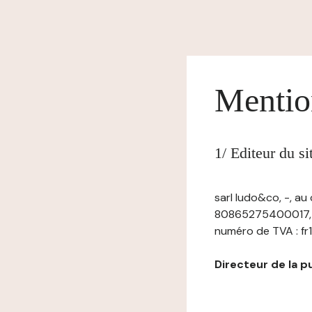
Mentio
1/ Editeur du s
sarl ludo&co, -, a
80865275400017, Si
numéro de TVA : fr11
Directeur de la pub