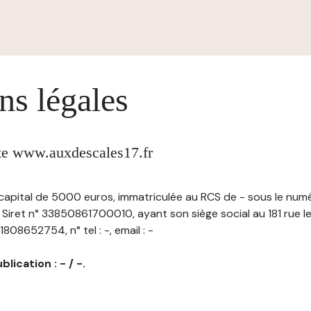
ns légales
ite www.auxdescales17.fr
u capital de 5000 euros, immatriculée au RCS de - sous le num
ret n° 33850861700010, ayant son siège social au 181 rue l
808652754, n° tel : -, email : -
lication : - / -.