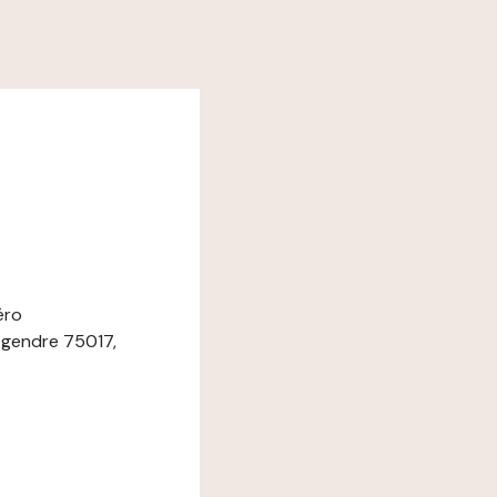
éro
egendre 75017,