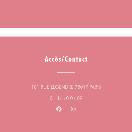
Accès/Contact
((ouvre une nou
181 RUE LEGENDRE 75017 PARIS
01 47 70 01 09
Facebook ((ouvre une nouvelle fe
Instagram ((ouvre une nouv