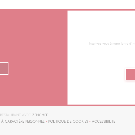
Inscrivez-vous à notre lettre d'
((OUVRE UNE NOUVELLE FENÊTRE))
T RESTAURANT AVEC
ZENCHEF
 À CARACTÈRE PERSONNEL
POLITIQUE DE COOKIES
ACCESSIBILITE
E UNE NOUVELLE FENÊTRE))
((OUVRE UNE NOUVELLE FENÊTRE))
((OUVRE UNE NOUV