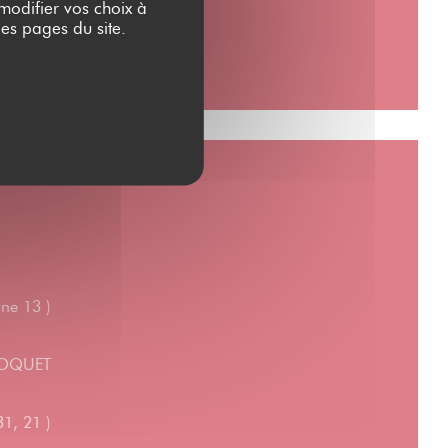
 modifier vos choix à
es pages du site.
ne 13 )
 MOQUET
1, 21 )