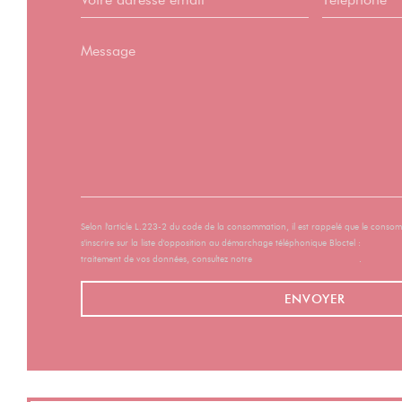
Selon l'article L.223-2 du code de la consommation, il est rappelé que le conso
s'inscrire sur la liste d'opposition au démarchage téléphonique Bloctel :
bloctel.go
traitement de vos données, consultez notre
politique de confidentialité
.