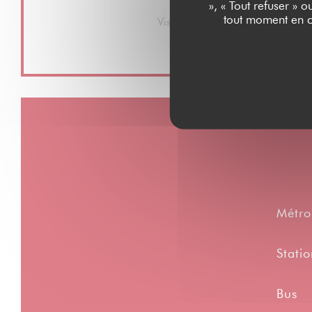
Moyens de paiement
», « Tout refuser » 
tout moment en c
Visa, Maestro, Espèces, Carte B
Métro
Statio
Bus