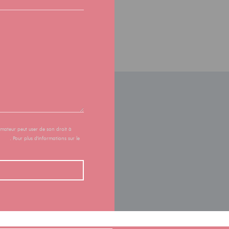
mmateur peut user de son droit à
uv.fr
. Pour plus d'informations sur le