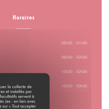
Horaires
08h00 - 01h00
08h00 - 02h00
10h00 - 02h00
10h00 - 00h00
quer la collecte de
es et installés par
acultatifs servent à
és (ex : en lien avec
z sur « Tout accepter