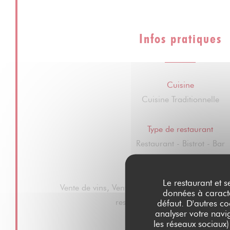
Infos pratiques
Cuisine
Cuisine Traditionnelle
Type de restaurant
Restaurant - Bistrot - Bar
Services
Le restaurant et s
Vente de vins, Vente à emporter, Terrasse d'été,
données à caractèr
restaurant et salle, Accès wifi gr
défaut. D'autres co
analyser votre navig
les réseaux sociaux)