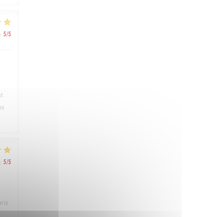
:
5
/5
t.
es
:
5
/5
ris