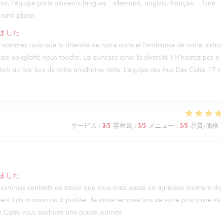
plus, l’équipe parle plusieurs langues : allemand, anglais, français… Une
and plaisir.
ました
s sommes ravis que la diversité de notre carte et l'ambiance de notre bistro
ipe polyglotte nous touche. La jeunesse aime la diversité ! N'hésitez pas à
runch au bar lors de votre prochaine visite. L'équipe des Aux Dés Calés 17 
サービス
:
3
/5
雰囲気
:
5
/5
メニュー
:
5
/5
品質-価格
ました
ous sommes contents de savoir que vous avez passé un agréable moment d
rs faits maison ou à profiter de notre terrasse lors de votre prochaine visi
és Calés vous souhaite une douce journée