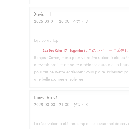
Xavier
H
2025-03-01
- 20:00 - ゲスト 3
Equipe au top
Aux Dés Calés 17 - Legendre
はこのレビューに返信し
Bonjour Xavier, merci pour votre évaluation 5 étoiles ! 
à revenir profiter de notre ambiance autour d'un brunc
pourrait peut-être également vous plaire. N'hésitez p
une belle journée ensoleillée.
Roswitha
O
2025-03-03
- 21:00 - ゲスト 3
La réservation a été très simple ! Le personnel de service