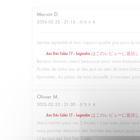
Marion
D
2025-02-22
- 21:15 - ゲスト 6
Service agréable et bon rapport qualité prix pour la n
Aux Dés Calés 17 - Legendre
はこのレビューに返信し
Bonjour Marion, merci beaucoup pour votre évaluatio
Profiter de notre bar et des jeux au sein de notre bistro
Eponettes. Au plaisir de vous accueillir à nouveau pou
Olivier
M
2025-02-22
- 21:30 - ゲスト 4
Aux Dés Calés 17 - Legendre
はこのレビューに返信し
Merci Martin pour vos 5 étoiles ! C'est avec plaisir q
vous pourrez découvrir dès l'arrivée des beaux jours not
! L'équipe des Aux Dés Calés.