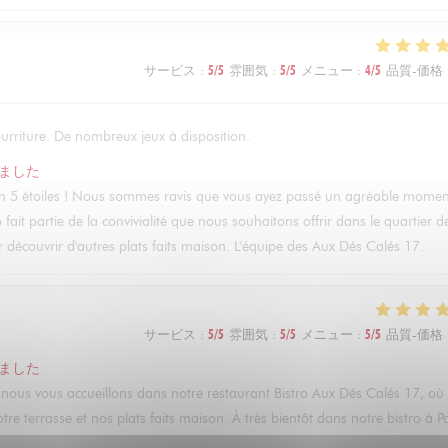
サービス
:
5
/5
雰囲気
:
5
/5
メニュー
:
4
/5
品質-価格
ourriture. De nombreux jeux à disposition.
ました
n 5 étoiles ! Nous sommes ravis que vous ayez passé un agréable momen
 fait partie de la convivialité que nous souhaitons offrir dans le quartier d
r découvrir d'autres plats faits maison. L'équipe des Aux Dés Calés 17.
サービス
:
5
/5
雰囲気
:
5
/5
メニュー
:
5
/5
品質-価格
ました
ue nous vous accueillons dans notre restaurant Bistro Aux Dés Calés 17, où
re terrasse et nos plats faits maison. À très bientôt dans notre bistro à Pa