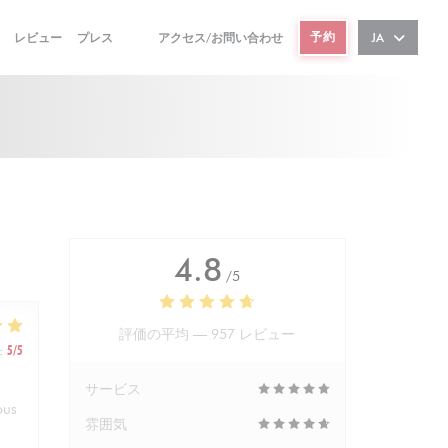
予約
レビュー
プレス
アクセス/お問い合わせ
JA
((新しいウィンドウで開きます))
((新しいウィンドウで開きます))
4.8
/5
評価の平均 —
957 レビュー
:
5
/5
サービス
ous
雰囲気