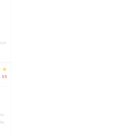
vous
:
5
/5
ans
te.