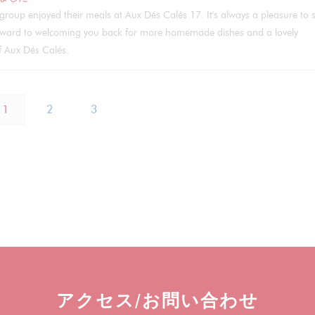
group enjoyed their meals at Aux Dés Calés 17. It's always a pleasure to 
forward to welcoming you back for more homemade dishes and a lovely
of Aux Dés Calés.
1
2
3
アクセス/お問い合わせ