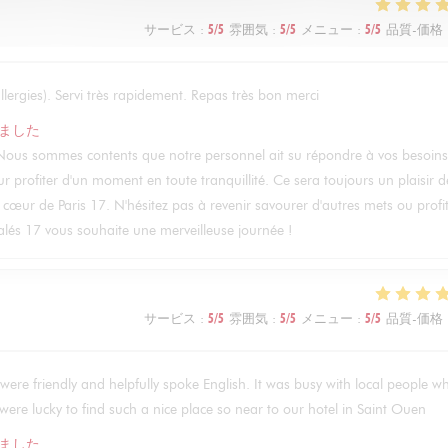
サービス
:
5
/5
雰囲気
:
5
/5
メニュー
:
5
/5
品質-価格
lergies). Servi très rapidement. Repas très bon merci
ました
! Nous sommes contents que notre personnel ait su répondre à vos besoins
r profiter d'un moment en toute tranquillité. Ce sera toujours un plaisir d
u cœur de Paris 17. N'hésitez pas à revenir savourer d'autres mets ou profi
lés 17 vous souhaite une merveilleuse journée !
サービス
:
5
/5
雰囲気
:
5
/5
メニュー
:
5
/5
品質-価格
were friendly and helpfully spoke English. It was busy with local people w
ere lucky to find such a nice place so near to our hotel in Saint Ouen
ました