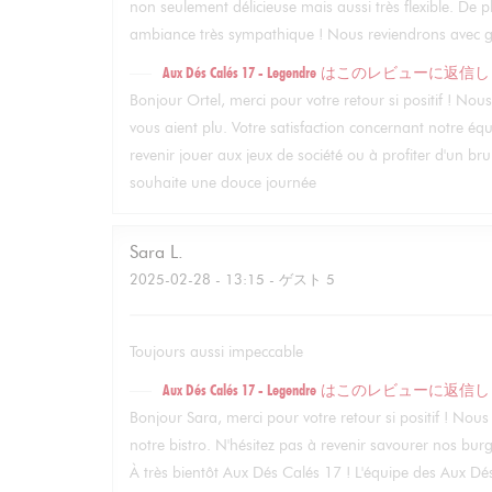
non seulement délicieuse mais aussi très flexible. De 
ambiance très sympathique ! Nous reviendrons avec gr
Aux Dés Calés 17 - Legendre
はこのレビューに返信し
Bonjour Ortel, merci pour votre retour si positif ! Nou
vous aient plu. Votre satisfaction concernant notre équ
revenir jouer aux jeux de société ou à profiter d'un b
souhaite une douce journée
Sara
L
2025-02-28
- 13:15 - ゲスト 5
Toujours aussi impeccable
Aux Dés Calés 17 - Legendre
はこのレビューに返信し
Bonjour Sara, merci pour votre retour si positif ! N
notre bistro. N'hésitez pas à revenir savourer nos burge
À très bientôt Aux Dés Calés 17 ! L'équipe des Aux D