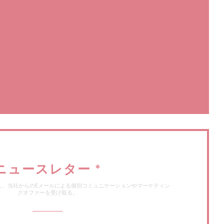
ンドウで開きます))
で開きます))
ィンドウで開きます))
ニュースレター
*
し、当社からのEメールによる個別コミュニケーションやマーケティン
グオファーを受け取る。