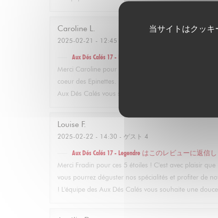
当サイトはクッキ
Caroline
L
2025-02-21
- 12:45 - ゲスト 2
Aux Dés Calés 17 - Legendre
はこのレビューに返信し
Merci Caroline pour ces 5 étoiles ! C'est avec plaisir
coeur des Epinettes. Nous espérons vous revoir bientôt 
Aux Dés Calés vous souhaite une jolie journée
Louise
F
2025-02-22
- 14:30 - ゲスト 4
Aux Dés Calés 17 - Legendre
はこのレビューに返信し
Merci Fradin pour ces 5 étoiles ! C'est avec plaisir q
vous pourrez déguster nos spécialités et profiter de no
! L'équipe des Aux Dés Calés vous souhaite une douce