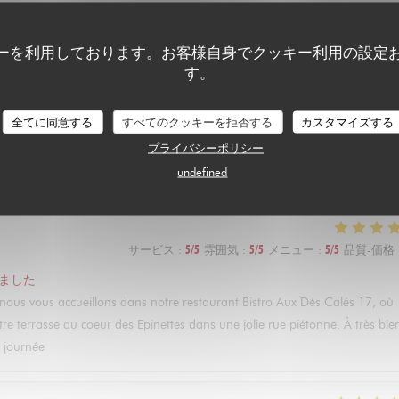
ーを利用しております。お客様自身でクッキー利用の設定
す。
サービス
:
5
/5
雰囲気
:
5
/5
メニュー
:
5
/5
品質-価格
ました
全てに同意する
すべてのクッキーを拒否する
カスタマイズする
 que nous vous accueillons dans notre Restaurant Bistro Aux Dés Calés 17 a
プライバシーポリシー
pour profiter de notre terrasse et de nos plats faits maison. L'équipe des
undefined
サービス
:
5
/5
雰囲気
:
5
/5
メニュー
:
5
/5
品質-価格
ました
ue nous vous accueillons dans notre restaurant Bistro Aux Dés Calés 17, où
tre terrasse au coeur des Epinettes dans une jolie rue piétonne. À très bie
 journée