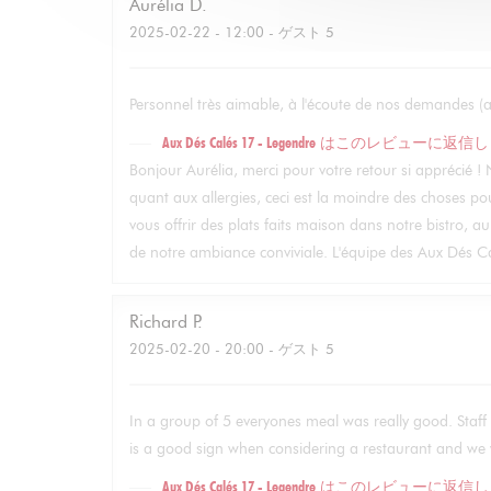
Aurélia
D
2025-02-22
- 12:00 - ゲスト 5
Personnel très aimable, à l'écoute de nos demandes (al
Aux Dés Calés 17 - Legendre
はこのレビューに返信し
Bonjour Aurélia, merci pour votre retour si apprécié 
quant aux allergies, ceci est la moindre des choses pou
vous offrir des plats faits maison dans notre bistro, a
de notre ambiance conviviale. L'équipe des Aux Dés Ca
Richard
P
2025-02-20
- 20:00 - ゲスト 5
In a group of 5 everyones meal was really good. Staff 
is a good sign when considering a restaurant and we w
Aux Dés Calés 17 - Legendre
はこのレビューに返信し