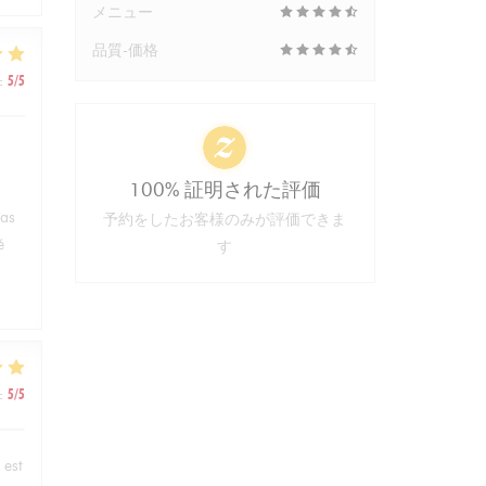
メニュー
品質-価格
:
5
/5
100% 証明された評価
pas
予約をしたお客様のみが評価できま
é
す
:
5
/5
 est