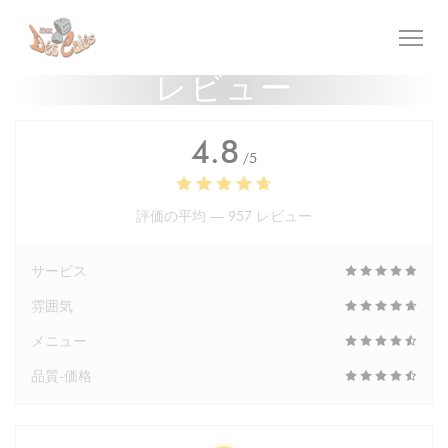
クッキー利用の管理について
レビュー
4.8
/5
評価の平均 —
957 レビュー
サービス
雰囲気
メニュー
品質-価格