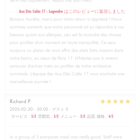
Servi très rapidement. Repas très bon merci
Aux Dés Calés 17 - Legendre
はこのレビューに返信しました
Bonjour Aurélia, merci pour votre retour si apprécié ! Nous
sommes contents que notre personnel ait su répondre à vos
besoins quant aux allergies, ceci est la moindre des choses
pour profiter d'un moment en toute tranquillité. Ce sera
toujours un plaisir de vous offrir des plats faits maison dans
notre bistro, au cœur de Paris 17. N'hésitez pas à revenir
savourer d'autres mets ou profiter de notre ambiance
conviviale. L'équipe des Aux Dés Calés 17 vous souhaite une
merveilleuse journée !
Richard
P
2025-02-20
- 20:00 - ゲスト 5
サービス
:
5
/5
雰囲気
:
5
/5
メニュー
:
5
/5
品質-価格
:
4
/5
In a group of 5 everyones meal was really good. Staff were