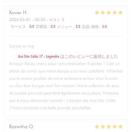
Xavier
H
2025-03-01
- 20:00 - ゲスト 3
サービス
:
5
/5
雰囲気
:
5
/5
メニュー
:
5
/5
品質-価格
:
5
/5
Equipe au top
Aux Dés Calés 17 - Legendre
はこのレビューに返信しました
Bonjour Xavier, merci pour votre évaluation 5 étoiles ! C'est un
plaisir de savoir que notre équipe a su vous satisfaire. N'hésitez
pas à revenir profiter de notre ambiance autour d'un brunch
ou d'un bon burger, tout fait maison. Notre collection de jeux
de société pourrait peut-être également vous plaire. N'hésitez
pas à nous demander conseil !. L'équipe des Aux Dés Calés
17vous souhaite une belle journée ensoleillée.
Roswitha
O