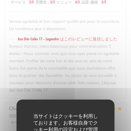
サービス
:
5
/5
雰囲気
:
5
/5
メニュー
:
4
/5
品質-価格
:
5
/5
Service agréable et bon rapport qualité prix pour la nourriture.
De nombreux jeux à disposition.
Aux Dés Calés 17 - Legendre
はこのレビューに返信しました
Bonjour Marion, merci beaucoup pour votre évaluation 5
étoiles ! Nous sommes ravis que vous ayez passé un agréable
moment. Profiter de notre bar et des jeux au sein de notre
bistro fait partie de la convivialité que nous souhaitons offrir
dans le quartier des Eponettes. Au plaisir de vous accueillir à
nouveau pour découvrir d'autres plats faits maison. L'équipe
des Aux Dés Calés 17.
Olivier
M
当サイトはクッキーを利用し
2025-02-22
- 21:30 - ゲスト 4
ております。お客様自身でク
サービス
:
5
/5
雰囲気
:
5
/5
メニュー
:
5
/5
品質-価格
:
5
/5
ッキー利用の設定および管理