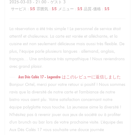
2025-03-03
- 21:00 - ゲスト 3
サービス
:
5
/5
雰囲気
:
5
/5
メニュー
:
5
/5
品質-価格
:
5
/5
La réservation a été très simple ! Le personnel de service était
attentif et chaleureux. La carte est variée et alléchante, et la
cuisine est non seulement délicieuse mais aussi très flexible. De
plus, l’équipe parle plusieurs langues : allemand, anglais,
français… Une ambiance très sympathique ! Nous reviendrons
avec grand plaisir.
Aux Dés Calés 17 - Legendre
はこのレビューに返信しました
Bonjour Ortel, merci pour votre retour si positif ! Nous sommes
ravis que la diversité de notre carte et l'ambiance de notre
bistro vous aient plu. Votre satisfaction concernant notre
équipe polyglotte nous touche. La jeunesse aime la diversité !
N'hésitez pas à revenir jouer aux jeux de société ou à profiter
d'un brunch au bar lors de votre prochaine visite. L'équipe des
Aux Dés Calés 17 vous souhaite une douce journée