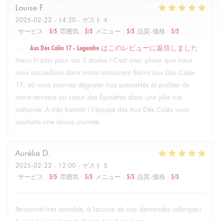
Louise
F
2025-02-22
- 14:30 - ゲスト 4
サービス
:
5
/5
雰囲気
:
5
/5
メニュー
:
5
/5
品質-価格
:
5
/5
Aux Dés Calés 17 - Legendre
はこのレビューに返信しました
Merci Fradin pour ces 5 étoiles ! C'est avec plaisir que nous
vous accueillons dans notre restaurant Bistro Aux Dés Calés
17, où vous pourrez déguster nos spécialités et profiter de
notre terrasse au coeur des Epinettes dans une jolie rue
piétonne. À très bientôt ! L'équipe des Aux Dés Calés vous
souhaite une douce journée
Aurélia
D
2025-02-22
- 12:00 - ゲスト 5
サービス
:
5
/5
雰囲気
:
5
/5
メニュー
:
5
/5
品質-価格
:
5
/5
Personnel très aimable, à l'écoute de nos demandes (allergies).