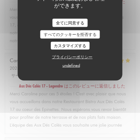
Aux Dés Calés 17 - Legendre
はこのレビューに返信しました
ができます。
Merci Martin pour vos 5 étoiles ! C'est avec plaisir que nous
vous accueillons dans notre restaurant Bistro Aux Dés Calés
全てに同意する
17, où vous pourrez découvrir dès l'arrivée des beaux jours
notre terrasse et nos plats faits maison. À très bientôt dans
すべてのクッキーを拒否する
notre bistro à Paris ! L'équipe des Aux Dés Calés.
カスタマイズする
プライバシーポリシー
Caroline
L
undefined
2025-02-21
- 12:45 - ゲスト 2
サービス
:
5
/5
雰囲気
:
5
/5
メニュー
:
5
/5
品質-価格
:
5
/5
Aux Dés Calés 17 - Legendre
はこのレビューに返信しました
Merci Caroline pour ces 5 étoiles ! C'est avec plaisir que nous
vous accueillons dans notre Restaurant Bistro Aux Dés Calés
17 au coeur des Epinettes. Nous espérons vous revoir bientôt
pour profiter de notre terrasse et de nos plats faits maison.
L'équipe des Aux Dés Calés vous souhaite une jolie journée