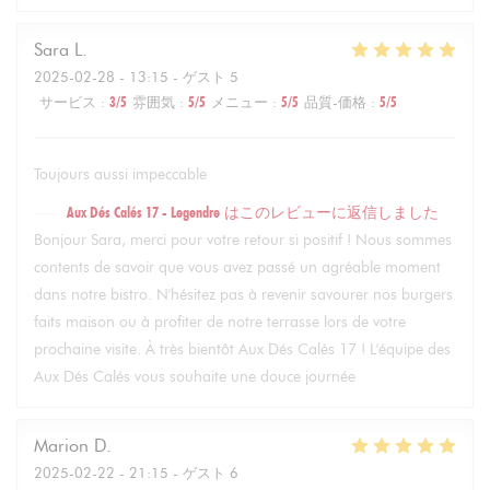
Sara
L
2025-02-28
- 13:15 - ゲスト 5
サービス
:
3
/5
雰囲気
:
5
/5
メニュー
:
5
/5
品質-価格
:
5
/5
Toujours aussi impeccable
Aux Dés Calés 17 - Legendre
はこのレビューに返信しました
Bonjour Sara, merci pour votre retour si positif ! Nous sommes
contents de savoir que vous avez passé un agréable moment
dans notre bistro. N'hésitez pas à revenir savourer nos burgers
faits maison ou à profiter de notre terrasse lors de votre
prochaine visite. À très bientôt Aux Dés Calés 17 ! L'équipe des
Aux Dés Calés vous souhaite une douce journée
Marion
D
2025-02-22
- 21:15 - ゲスト 6