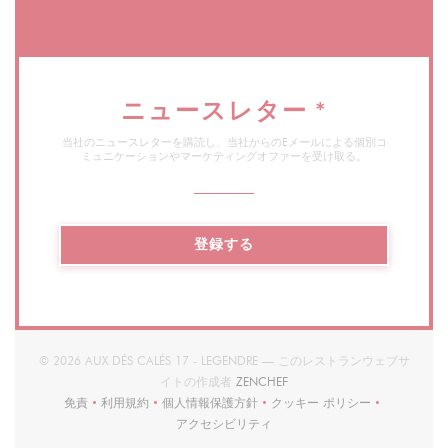
ニュースレター
*
当社のニュースレターを購読し、当社からのEメールによる個別コ
ミュニケーションやマーケティングオファーを受け取る。
登録する
© 2026 AUX DÉS CALÉS 17 - LEGENDRE — このレストランウェブサ
((新しいウィンドウで開きます)
イトの作成者
ZENCHEF
免責
利用規約
個人情報保護方針
クッキー ポリシー
((新しいウィンドウで開きます))
((新しいウィンドウで開きます))
((新しいウィンドウで開きます))
((新しいウィンドウで開
アクセシビリティ
((新しいウィンドウで開きます))