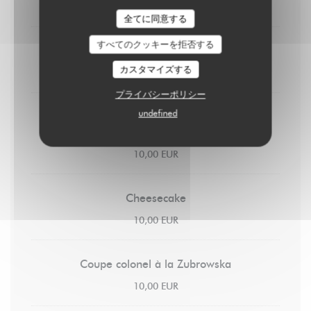
8,00 EUR
全てに同意する
すべてのクッキーを拒否する
Crème brûlée
カスタマイズする
9,00 EUR
プライバシーポリシー
undefined
Pain perdu
Caramel au beurre salé & chantilly
10,00 EUR
Cheesecake
10,00 EUR
Coupe colonel à la Zubrowska
10,00 EUR