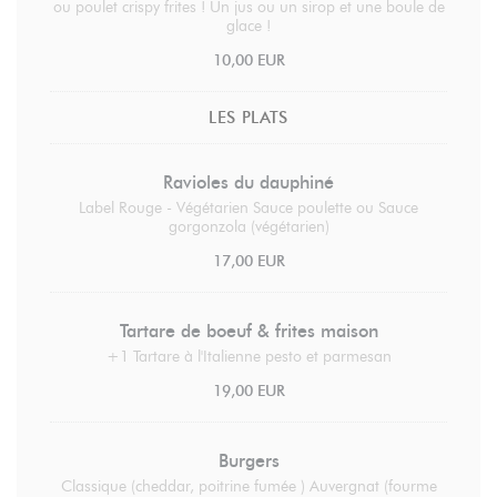
ou poulet crispy frites ! Un jus ou un sirop et une boule de
glace !
10,00 EUR
LES PLATS
Ravioles du dauphiné
Label Rouge - Végétarien Sauce poulette ou Sauce
gorgonzola (végétarien)
17,00 EUR
Tartare de boeuf & frites maison
+1 Tartare à l'Italienne pesto et parmesan
19,00 EUR
Burgers
Classique (cheddar, poitrine fumée ) Auvergnat (fourme