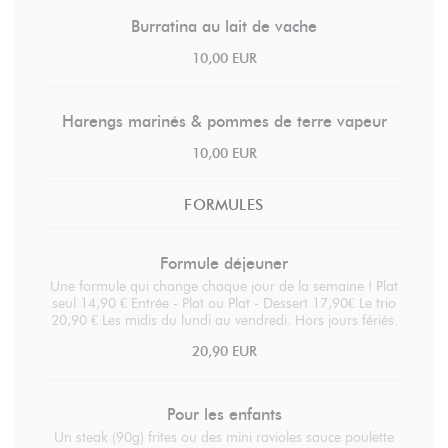
Burratina au lait de vache
10,00 EUR
Harengs marinés & pommes de terre vapeur
10,00 EUR
FORMULES
Formule déjeuner
Une formule qui change chaque jour de la semaine ! Plat
seul 14,90 € Entrée - Plat ou Plat - Dessert 17,90€ Le trio
20,90 € Les midis du lundi au vendredi. Hors jours fériés.
20,90 EUR
Pour les enfants
Un steak (90g) frites ou des mini ravioles sauce poulette