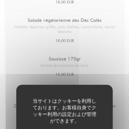
18,00 EUR
Salade végétarienne des Dés Calés
Falafels, légumes grillés, pois chiches, concombres, sauce
blanche
18,00 EUR
Saucisse 170gr
Ecrasé de pommes de terre
19,00 EUR
LES DESSERTS
当サイトはクッキーを利用し
Glaces et sorbets préparés par un artisan glacier
ております。お客様自身でク
(2 boules)
ッキー利用の設定および管理
Chocolat, vanille, noix de coco, framboise, citron, fraise,
ができます。
mangue, café