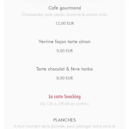
Café gourmand
Cheesecake, pain perdu, brownie & panna cotta
12,00 EUR
Verrine façon tarte citron
9,00 EUR
Tarte chocolat & fève tonka
8,00 EUR
La carte Snacking
De 12h à 23h00 en continu
PLANCHES
A tout moment de la journée, pour partager entre amis et