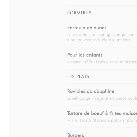
FORMULES
Formule déjeuner
Une formule qui change chaque jour de
lundi au vendredi. Hors jours fériés.
Pour les enfants
Un steak (90g) frites ou des mini ravi
LES PLATS
Ravioles du dauphiné
Label Rouge - Végétarien Sauce poule
Tartare de boeuf & frites maiso
+1 Tartare à l'Italienne pesto et par
Burgers