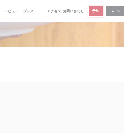
予約
レビュー
プレス
アクセス/お問い合わせ
JA
((新しいウィンドウで開きます))
((新しいウィンドウで開きます))