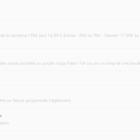
 la semaine ! Plat seul 14,90 € Entrée - Plat ou Plat - Dessert 17,90€ Le 
oles sauce poulette ou poulet crispy frites ! Un jus ou un sirop et une boul
tte ou Sauce gorgonzola (végétarien)
n
mesan