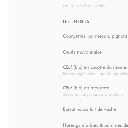
De 12h à 23h en continu
LES ENTREES
Courgettes, parmesan, pignons
Oeufs mayonnaise
Œuf (bio) en cocotte du mome
Recette végétarienne qui change selon
Œuf (bio) en meurette
Sauce vin rouge, lardons, croûtons
Burratina au lait de vache
Harengs marinés & pommes de 