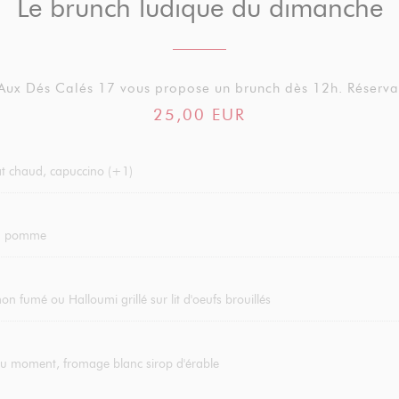
Le brunch ludique du dimanche
 Aux Dés Calés 17 vous propose un brunch dès 12h. Réserv
25,00 EUR
lat chaud, capuccino (+1)
ou pomme
n fumé ou Halloumi grillé sur lit d'oeufs brouillés
du moment, fromage blanc sirop d'érable