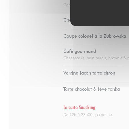
Caramel au beurre salé & chantilly
Cheesecake
Coupe colonel à la Zubrowska
Café gourmand
Cheesecake, pain perdu, brownie & 
Verrine façon tarte citron
Tarte chocolat & fève tonka
La carte Snacking
De 12h à 23h00 en continu