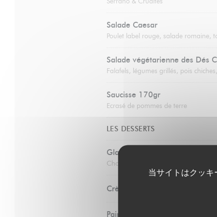
Serrano & Crudités
Salade Caesar
Poulet label rouge, salade romaine, 
Salade végétarienne des Dés C
Falafels, légumes grillés, pois chich
Saucisse 170gr
Ecrasé de pommes de terre
LES DESSERTS
Glaces et sorbets préparés par 
Chocolat, vanille, noix de coco, framb
当サイトはクッキ
Crème brûlée
Pain perdu