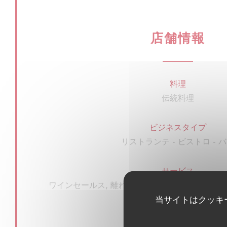
店舗情報
料理
伝統料理
ビジネスタイプ
リストランテ - ビストロ - 
サービス
ワインセールス, 離れて, サマーテラス, 民営
当サイトはクッキ
ール, 無料WIFI