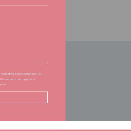
of marketing communications. UK
 US residents can register at
ee our
privacy policy
.