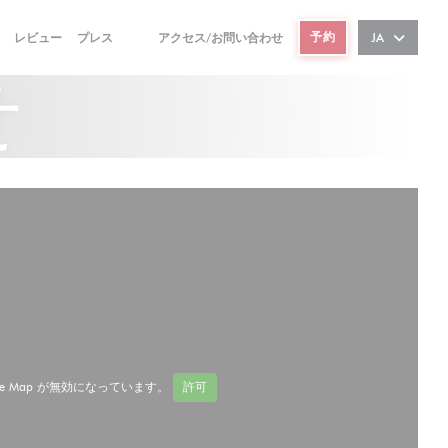
予約
レビュー
プレス
アクセス/お問い合わせ
JA
((新しいウィンドウで開きます))
((新しいウィンドウで開きます))
せ
ze Map が無効になっています。
許可