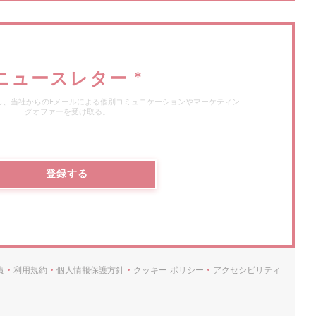
ニュースレター
*
し、当社からのEメールによる個別コミュニケーションやマーケティン
グオファーを受け取る。
登録する
責
利用規約
個人情報保護方針
クッキー ポリシー
アクセシビリティ
((新しいウィンドウで開きます))
((新しいウィンドウで開きます))
((新しいウィンドウで開きます))
((新しいウィンドウで開きます))
((新しいウィンドウ