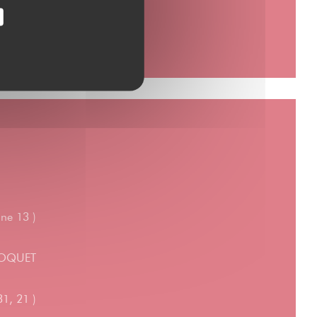
ne 13 )
 MOQUET
1, 21 )