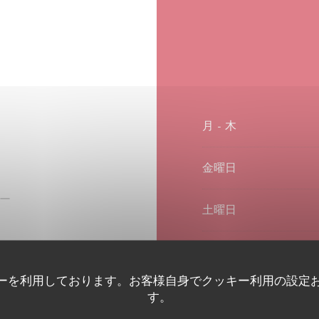
月
-
木
金曜日
バー
土曜日
日曜日
化スペースレストランとホ
ーを利用しております。お客様自身でクッキー利用の設定
す。