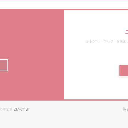
当社のニュースレターを購読
((新しいウィンドウで開きます))
イトの作成者
ZENCHEF
免