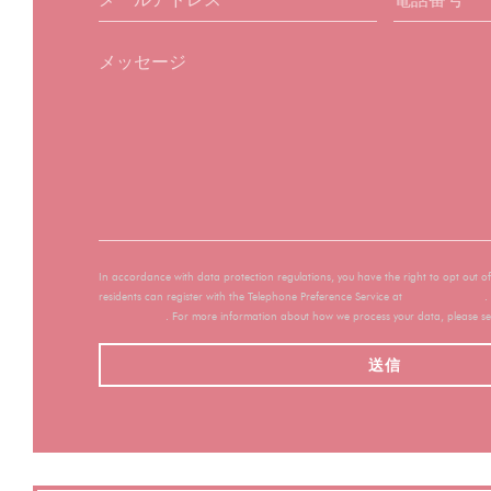
In accordance with data protection regulations, you have the right to opt out 
residents can register with the Telephone Preference Service at
tpsonline.org.uk
.
donotcall.gov
. For more information about how we process your data, please s