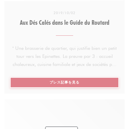
socialisation.
2019/10/02
Aux Dés Calés dans le Guide du Routard
Le credo de Ludo, c’est d’avoir une meilleure
répartition des richesses et un monde plus juste. Le
Dés-Calés est à l’image de cette philosophie
" Une brasserie de quartier, qui justifie bien un petit
Aujourd’hui, près d’une quinzaine de personnes
tour vers les Epinettes. La preuve par 3 : accueil
travaillent là-bas à temps plein et personne n’est du
chaleureux, cuisine familiale et jeux de sociétés par
métier de la restauration. Pour Ludovic, l’important
dizaine, la maison mise tout sur la convivialité ! A
c’est le savoir-être !
l'ardoise, des plats traditionnels qui évoluent avec le
((新しいウィンドウで開きます
プレス記事を見る
marché et les saisons. Ici, on parie sur une cuisine
Engagement avec Entourage mais d’autres aussi
sincère et sans artifice : pas de triche, que du bon !
Chaque 1er mai, Ludovic laisse son établissement
Oeuf cocotte, terrine de campagne, tartare au
entre les mains des Robins des Rues, qui organisent
couteau ou poisson du jour, gardez une petite place
une journée solidaire ! Jeux de société, déjeuner et
pour la tatin ou le fondant à la fleur de sel. En un
convivialité sont de mises !
mot comme en 1000 : généreux "