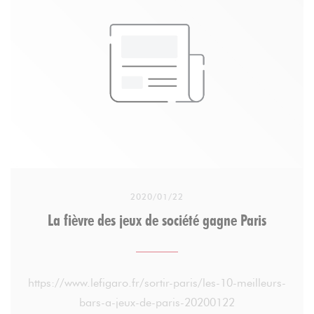
Un jour, Marie-Olga, ambassadrice d’Entourage,
est venue les rencontrer et leur proposer d’accueillir
un petit-déjeuner solidaire et convivial avec
Entourage. L’idée était de proposer un moment
d’échange et de partage autour d’un café avec les
différents membres du Réseau Entourage, entre
voisins avec et sans-abri. Cela a tout de suite plu
aux deux collègues.
2020/01/22
Aujourd’hui, Manon, ambassadrice elle aussi, a
La fièvre des jeux de société gagne Paris
repris le flambeau de l’organisation de cet
événement. Chaque vendredi à 8h (et 10h pendant
les vacances scolaires), des voisins avec et sans abri
https://www.lefigaro.fr/sortir-paris/les-10-meilleurs-
se retrouvent autour d’un café, chocolat et
bars-a-jeux-de-paris-20200122
viennoiserie pour bien commencer la journée.