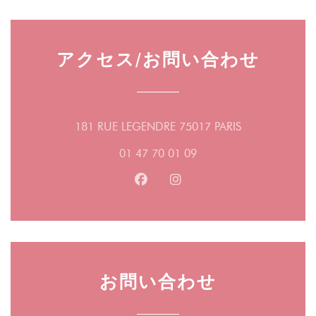
notre enfance, préparé avec des carrés de chocolat.
grands classiques de la gastronomie familiale en
La cuisine est copieuse et savoureuse et est
version végétarienne.
assurément faite maison ! Les produits sont frais et
アクセス/お問い合わせ
soigneusement choisis par le patron qui met à
Guilhem Durivault vient d’afficher le plat végétarien
l'honneur la qualité et la générosité.
du moment sur l’ardoise du restaurant où il
travaille et cette fois ce sera un chili sin carne. Dans
Le brunch est servi tous les dimanches à partir de
((新しいウィ
181 RUE LEGENDRE 75017 PARIS
ce bistrot plutôt traditionnel du 17ème
midi. Le restaurant à un angle de rue offre une
arrondissement de Paris, la côte de bœuf et le
01 47 70 01 09
grande terrasse qui permet de savourer son brunch
burger saignant restent des valeurs sûres,
à l'extérieur lorsque le temps s'y prête.
Facebook ((新しいウィンドウ
Instagram ((新しいウ
plébiscitées par des clients majoritairement friands
de viande, mais des recettes végétariennes sont
systématiquement proposées. Un plat de jour sans
viande est inscrit à la carte quotidiennement. Ces
deux dernières années, la consommation de plats
お問い合わせ
sans viande a augmenté de 30 % dans ce
restaurant de quartier. Alors, pour répondre à la