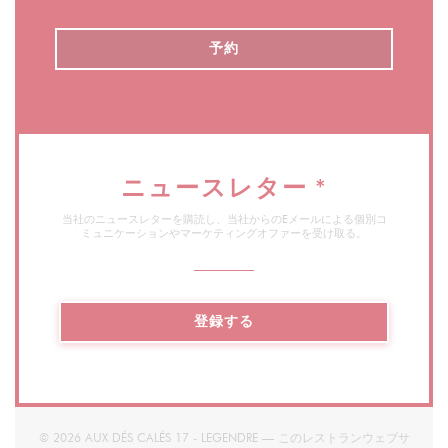
demande et éviter que les clients ne soient obligés
de se contenter uniquement de pâtes ou de salades,
予約
le chef a libéré sa créativité : “J’aime beaucoup
l’idée de m’amuser avec des plats traditionnels pour
créer quelque chose d’inattendu.” Et le voilà qui
nous surprend avec un chili sans bœuf haché !
ニュースレター
*
Sur son plan de travail, le cuisinier a bien réuni les
ingrédients nécessaires à la réalisation d’un chili,
当社のニュースレターを購読し、当社からのEメールによる個別コ
ミュニケーションやマーケティングオファーを受け取る。
plat traditionnel mexicain par excellence : des
haricots rouges, 1 carotte coupée en petits
morceaux, 1 oignon rouge et surtout des épices :
登録する
muscade, cannelle, cumin, ail et romarin. Les
légumes vont mijoter à feu doux au minimum 2
heures dans une marmite remplie de tomates
pelées.
© 2026 AUX DÉS CALÉS 17 - LEGENDRE — このレストランウェブサ