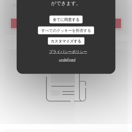
ができます。
mange hyper bien, où qu’on boit très bien aussi, et
son super avantage c’est qu’il possède une belle
全てに同意する
bibliothèque de jeux de société dans son arrière
((新しいウィンドウで開きます))
記事を読む
salle. Demandez conseil au patron Ludo (qui porte
すべてのクッキーを拒否する
bien son nom), et il vous trouvera le jeu parfait dont
カスタマイズする
vous aviez vraiment besoin : long, rapide,
プライバシーポリシー
d’ambiance, de stratégie, etc. Puis il vous
undefined
expliquera les règles, le tout avec le sourire. C’est
une des meilleures adresses toutes catégories
confondues dans le coin, allez-y les yeux fermés, ou
entrouverts si vous ne voulez pas vous casser la
gueule.
Adresse : 181 Rue Legendre, 75017 Paris
Réservez ici avec La Fourchette