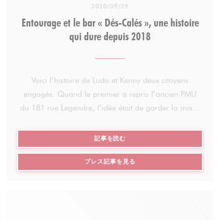
2020/09/29
Entourage et le bar « Dés-Calés », une histoire
qui dure depuis 2018
Voici l’histoire de Ludo et Kenny deux citoyens
engagés. Quand le premier a repris l’ancien PMU
du 181 rue Legendre, l’idée était de garder la mixité
du quartier et du lien et d’en créer un lieu de
partage, d’échange et de rencontres. Le café des
((新しいウィンドウで開きます))
記事を読む
Dés-Calés est né en mars 2015 ! Puis Kenny a
((新しいウィンドウで開きます
プレス記事を見る
rejoint Ludovic en 2017.
Kenny et Ludovic derrière le bar du Dés-Calés
2018 : Début d’une histoire