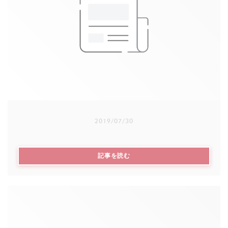
Chaque année, avant Noël, la semaine solidaire est
mise en place au restaurant : Entrée/plat/dessert et
une partie du prix du menu est reversé à
l’association Robins des Rues
2019/07/30
((新しいウィンドウで開きます))
記事を読む