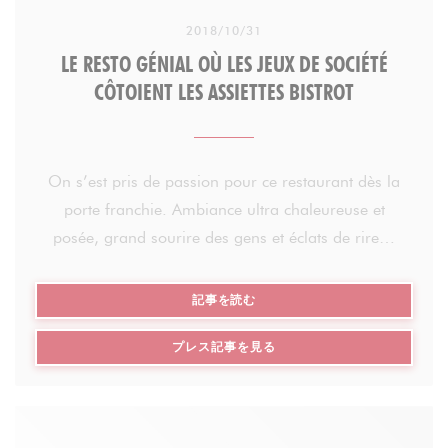
2018/10/31
LE RESTO GÉNIAL OÙ LES JEUX DE SOCIÉTÉ
CÔTOIENT LES ASSIETTES BISTROT
On s’est pris de passion pour ce restaurant dès la
porte franchie. Ambiance ultra chaleureuse et
posée, grand sourire des gens et éclats de rire…
Mais que se passe-t-il… Aurait-on quitté Paris ?!
((新しいウィンドウで開きます))
記事を読む
Le lieu s’appelle Aux Dés Calés, joyeux jeu de mot
((新しいウィンドウで開きます
プレス記事を見る
créé par le propriétaire des lieux, Ludovic, fan
absolu de jeux de société.
On s’est pris de passion pour ce restaurant dès la
porte franchie. Ambiance ultra chaleureuse et