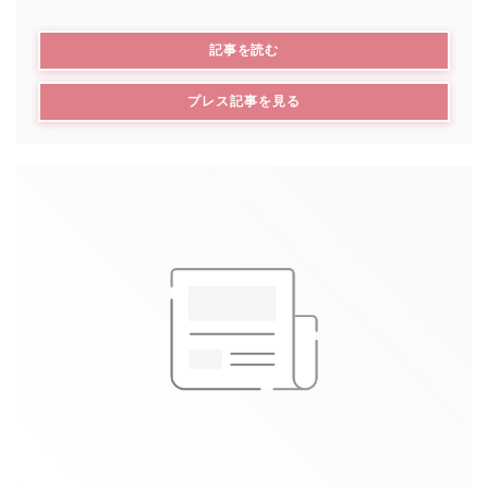
((新しいウィンドウで開きます))
記事を読む
Désormais, il y a les “habitués” du petit-déjeuner
pour qui ce moment de retrouvaille est important
((新しいウィンドウで開きます
プレス記事を見る
comme pour Omar, Patou ou Cisse.
Leur engagement !
Accueillir les petits-déjeuners du vendredi matin,
c’est leur forme d’engagement à eux !
Quand on entre dans ce lieu, on tombe sur un
grand bar en zinc. Pour Ludo, c’était important
d’avoir cet espace pour que les personnes
s’installent au comptoir et discutent les uns avec les
autres. Ce grand bar, c’est l’âme du lieu, pour que
les gens se rencontrent, qu’il soit un lieu de