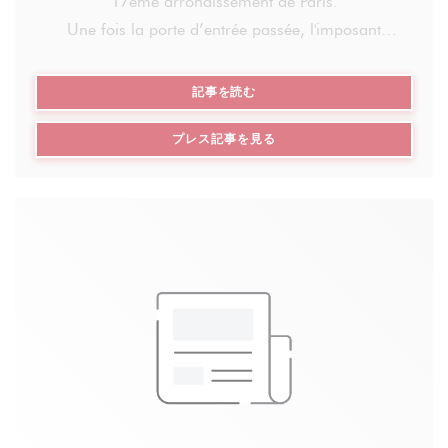
17ème arrondissement de Paris.
01 47 70 01 09
Une fois la porte d’entrée passée, l'imposant
comptoir du bar nous installe d’emblée dans
l'ambiance du bistrot à l’accueil chaleureux,
((新しいウィンドウで開きます))
記事を読む
qu’importe le moment de la journée.
((新しいウィンドウで開きます
プレス記事を見る
La décoration décalée nous plonge dans une
ambiance agréable et décontractée d’un dimanche
matin où l'on aime traîner et prendre son temps
pour discuter.
Le brunch ludique du dimanche est servi à table et
présenté sur une belle ardoise garnie d’une
focaccia tomate-mozzarella chaude et moelleuse,
d’un coleslaw maison (dont le patron vous donnera
volontiers la recette), d'un bout de comté, d’un