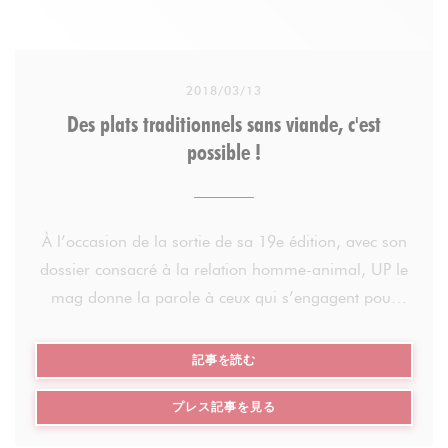
fromage blanc au sirop d'érable et d’une salade de
fruits frais ou une compote maison (selon la saison)
à tomber par terre, avec un jus de fruits (pomme,
orange ou ananas).
2018/03/13
Une boisson chaude et le choix entre un croissant
Des plats traditionnels sans viande, c'est
ou un pain au chocolat auxquels s’ajoutent des
possible !
tranches de saumon avec une verrine de rillettes de
thon fait-maison, ou d'une sélection de jambon
blanc et Serrano ou bien encore pour l'option
À l’occasion de la sortie de sa 19e édition, avec son
végétarienne d’un caviar d'aubergine avec une
dossier consacré à la relation homme-animal, UP le
crème d'artichaut.
mag donne la parole à ceux qui s’engagent pour
réduire ou supprimer la présence de produits
Le tout est accompagné d'une généreuse corbeille
animaux dans leurs plats. Aujourd’hui, nous
((新しいウィンドウで開きます))
記事を読む
de pain, de beurre, de confiture et de miel. Mention
rencontrons Guilhem Durivault, chef cuisinier aux ”
spéciale au chocolat chaud, la madeleine de Proust
((新しいウィンドウで開きます
プレス記事を見る
Les Dés Calés “, dans le 17ème arrondissement de
du brunch qui nous replonge dans les goûts de
Paris. Dans ce bistrot de quartier, il revisite des