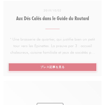
socialisation.
2019/10/02
Aux Dés Calés dans le Guide du Routard
Le credo de Ludo, c’est d’avoir une meilleure
répartition des richesses et un monde plus juste. Le
Dés-Calés est à l’image de cette philosophie
" Une brasserie de quartier, qui justifie bien un petit
Aujourd’hui, près d’une quinzaine de personnes
tour vers les Epinettes. La preuve par 3 : accueil
travaillent là-bas à temps plein et personne n’est du
chaleureux, cuisine familiale et jeux de sociétés par
métier de la restauration. Pour Ludovic, l’important
dizaine, la maison mise tout sur la convivialité ! A
c’est le savoir-être !
l'ardoise, des plats traditionnels qui évoluent avec le
((新しいウィンドウで開きます
プレス記事を見る
marché et les saisons. Ici, on parie sur une cuisine
Engagement avec Entourage mais d’autres aussi
sincère et sans artifice : pas de triche, que du bon !
Chaque 1er mai, Ludovic laisse son établissement
Oeuf cocotte, terrine de campagne, tartare au
entre les mains des Robins des Rues, qui organisent
couteau ou poisson du jour, gardez une petite place
une journée solidaire ! Jeux de société, déjeuner et
pour la tatin ou le fondant à la fleur de sel. En un
convivialité sont de mises !
mot comme en 1000 : généreux "