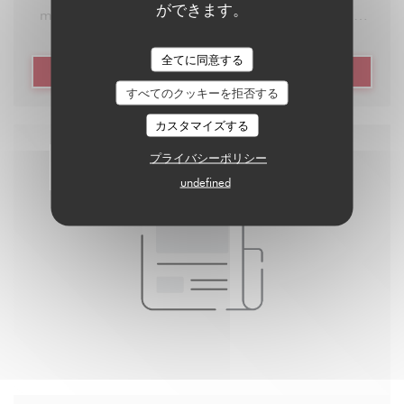
ができます。
mange hyper bien, où qu’on boit très bien aussi, et
son super avantage c’est qu’il possède une belle
全てに同意する
bibliothèque de jeux de société dans son arrière
((新しいウィンドウで開きます))
記事を読む
salle. Demandez conseil au patron Ludo (qui porte
すべてのクッキーを拒否する
bien son nom), et il vous trouvera le jeu parfait dont
カスタマイズする
vous aviez vraiment besoin : long, rapide,
プライバシーポリシー
d’ambiance, de stratégie, etc. Puis il vous
undefined
expliquera les règles, le tout avec le sourire. C’est
une des meilleures adresses toutes catégories
confondues dans le coin, allez-y les yeux fermés, ou
entrouverts si vous ne voulez pas vous casser la
gueule.
Adresse : 181 Rue Legendre, 75017 Paris
Réservez ici avec La Fourchette