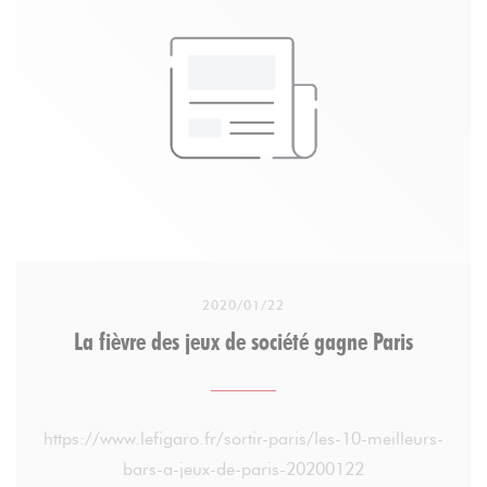
Un jour, Marie-Olga, ambassadrice d’Entourage,
est venue les rencontrer et leur proposer d’accueillir
un petit-déjeuner solidaire et convivial avec
Entourage. L’idée était de proposer un moment
d’échange et de partage autour d’un café avec les
différents membres du Réseau Entourage, entre
voisins avec et sans-abri. Cela a tout de suite plu
aux deux collègues.
2020/01/22
Aujourd’hui, Manon, ambassadrice elle aussi, a
La fièvre des jeux de société gagne Paris
repris le flambeau de l’organisation de cet
événement. Chaque vendredi à 8h (et 10h pendant
les vacances scolaires), des voisins avec et sans abri
https://www.lefigaro.fr/sortir-paris/les-10-meilleurs-
se retrouvent autour d’un café, chocolat et
bars-a-jeux-de-paris-20200122
viennoiserie pour bien commencer la journée.