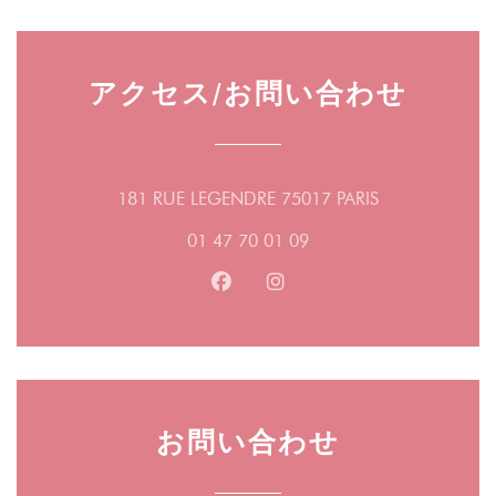
notre enfance, préparé avec des carrés de chocolat.
grands classiques de la gastronomie familiale en
La cuisine est copieuse et savoureuse et est
version végétarienne.
assurément faite maison ! Les produits sont frais et
アクセス/お問い合わせ
soigneusement choisis par le patron qui met à
Guilhem Durivault vient d’afficher le plat végétarien
l'honneur la qualité et la générosité.
du moment sur l’ardoise du restaurant où il
travaille et cette fois ce sera un chili sin carne. Dans
Le brunch est servi tous les dimanches à partir de
((新しいウィ
181 RUE LEGENDRE 75017 PARIS
ce bistrot plutôt traditionnel du 17ème
midi. Le restaurant à un angle de rue offre une
arrondissement de Paris, la côte de bœuf et le
01 47 70 01 09
grande terrasse qui permet de savourer son brunch
burger saignant restent des valeurs sûres,
à l'extérieur lorsque le temps s'y prête.
Facebook ((新しいウィンドウ
Instagram ((新しいウ
plébiscitées par des clients majoritairement friands
de viande, mais des recettes végétariennes sont
systématiquement proposées. Un plat de jour sans
viande est inscrit à la carte quotidiennement. Ces
deux dernières années, la consommation de plats
お問い合わせ
sans viande a augmenté de 30 % dans ce
restaurant de quartier. Alors, pour répondre à la