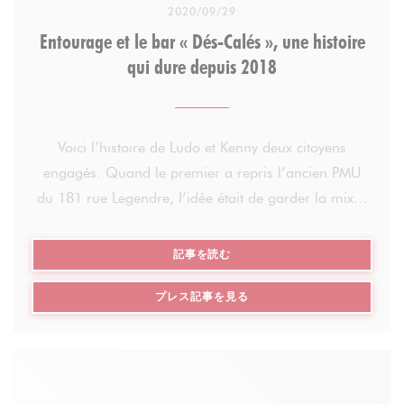
2020/09/29
Entourage et le bar « Dés-Calés », une histoire
qui dure depuis 2018
Voici l’histoire de Ludo et Kenny deux citoyens
engagés. Quand le premier a repris l’ancien PMU
du 181 rue Legendre, l’idée était de garder la mixité
du quartier et du lien et d’en créer un lieu de
partage, d’échange et de rencontres. Le café des
((新しいウィンドウで開きます))
記事を読む
Dés-Calés est né en mars 2015 ! Puis Kenny a
((新しいウィンドウで開きます
プレス記事を見る
rejoint Ludovic en 2017.
Kenny et Ludovic derrière le bar du Dés-Calés
2018 : Début d’une histoire