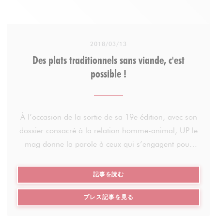
fromage blanc au sirop d'érable et d’une salade de
fruits frais ou une compote maison (selon la saison)
à tomber par terre, avec un jus de fruits (pomme,
orange ou ananas).
2018/03/13
Une boisson chaude et le choix entre un croissant
Des plats traditionnels sans viande, c'est
ou un pain au chocolat auxquels s’ajoutent des
possible !
tranches de saumon avec une verrine de rillettes de
thon fait-maison, ou d'une sélection de jambon
blanc et Serrano ou bien encore pour l'option
À l’occasion de la sortie de sa 19e édition, avec son
végétarienne d’un caviar d'aubergine avec une
dossier consacré à la relation homme-animal, UP le
crème d'artichaut.
mag donne la parole à ceux qui s’engagent pour
réduire ou supprimer la présence de produits
Le tout est accompagné d'une généreuse corbeille
animaux dans leurs plats. Aujourd’hui, nous
((新しいウィンドウで開きます))
記事を読む
de pain, de beurre, de confiture et de miel. Mention
rencontrons Guilhem Durivault, chef cuisinier aux ”
spéciale au chocolat chaud, la madeleine de Proust
((新しいウィンドウで開きます
プレス記事を見る
Les Dés Calés “, dans le 17ème arrondissement de
du brunch qui nous replonge dans les goûts de
Paris. Dans ce bistrot de quartier, il revisite des