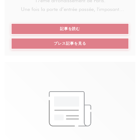
17ème arrondissement de Paris.
01 47 70 01 09
Une fois la porte d’entrée passée, l'imposant
comptoir du bar nous installe d’emblée dans
l'ambiance du bistrot à l’accueil chaleureux,
((新しいウィンドウで開きます))
記事を読む
qu’importe le moment de la journée.
((新しいウィンドウで開きます
プレス記事を見る
La décoration décalée nous plonge dans une
ambiance agréable et décontractée d’un dimanche
matin où l'on aime traîner et prendre son temps
pour discuter.
Le brunch ludique du dimanche est servi à table et
présenté sur une belle ardoise garnie d’une
focaccia tomate-mozzarella chaude et moelleuse,
d’un coleslaw maison (dont le patron vous donnera
volontiers la recette), d'un bout de comté, d’un