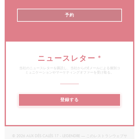
demande et éviter que les clients ne soient obligés
de se contenter uniquement de pâtes ou de salades,
予約
le chef a libéré sa créativité : “J’aime beaucoup
l’idée de m’amuser avec des plats traditionnels pour
créer quelque chose d’inattendu.” Et le voilà qui
nous surprend avec un chili sans bœuf haché !
ニュースレター
*
Sur son plan de travail, le cuisinier a bien réuni les
ingrédients nécessaires à la réalisation d’un chili,
当社のニュースレターを購読し、当社からのEメールによる個別コ
ミュニケーションやマーケティングオファーを受け取る。
plat traditionnel mexicain par excellence : des
haricots rouges, 1 carotte coupée en petits
morceaux, 1 oignon rouge et surtout des épices :
登録する
muscade, cannelle, cumin, ail et romarin. Les
légumes vont mijoter à feu doux au minimum 2
heures dans une marmite remplie de tomates
pelées.
© 2026 AUX DÉS CALÉS 17 - LEGENDRE — このレストランウェブサ