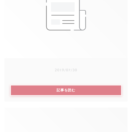
Chaque année, avant Noël, la semaine solidaire est
mise en place au restaurant : Entrée/plat/dessert et
une partie du prix du menu est reversé à
l’association Robins des Rues
2019/07/30
((新しいウィンドウで開きます))
記事を読む