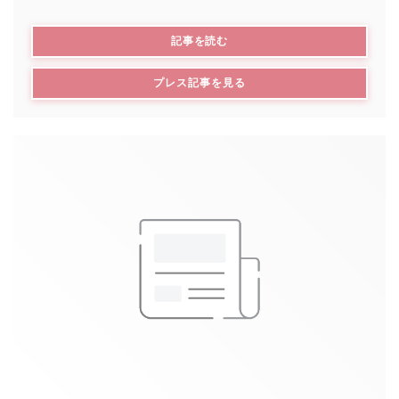
((新しいウィンドウで開きます))
記事を読む
Désormais, il y a les “habitués” du petit-déjeuner
pour qui ce moment de retrouvaille est important
((新しいウィンドウで開きます
プレス記事を見る
comme pour Omar, Patou ou Cisse.
Leur engagement !
Accueillir les petits-déjeuners du vendredi matin,
c’est leur forme d’engagement à eux !
Quand on entre dans ce lieu, on tombe sur un
grand bar en zinc. Pour Ludo, c’était important
d’avoir cet espace pour que les personnes
s’installent au comptoir et discutent les uns avec les
autres. Ce grand bar, c’est l’âme du lieu, pour que
les gens se rencontrent, qu’il soit un lieu de