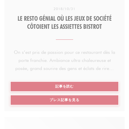
2018/10/31
LE RESTO GÉNIAL OÙ LES JEUX DE SOCIÉTÉ
CÔTOIENT LES ASSIETTES BISTROT
On s’est pris de passion pour ce restaurant dès la
porte franchie. Ambiance ultra chaleureuse et
posée, grand sourire des gens et éclats de rire…
Mais que se passe-t-il… Aurait-on quitté Paris ?!
((新しいウィンドウで開きます))
記事を読む
Le lieu s’appelle Aux Dés Calés, joyeux jeu de mot
((新しいウィンドウで開きます
プレス記事を見る
créé par le propriétaire des lieux, Ludovic, fan
absolu de jeux de société.
On s’est pris de passion pour ce restaurant dès la
porte franchie. Ambiance ultra chaleureuse et