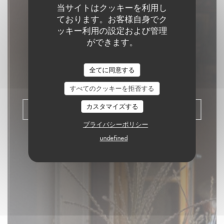
当サイトはクッキーを利用し
ております。お客様自身でク
ッキー利用の設定および管理
Aux Dés Calés 17 -
ができます。
Legendre
全てに同意する
リストランテ - ビストロ - バー
|
PARIS
すべてのクッキーを拒否する
カスタマイズする
予約
プライバシーポリシー
undefined