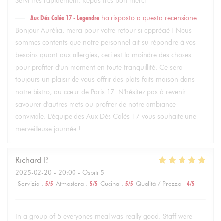
Servi très rapidement. Repas très bon merci
Aux Dés Calés 17 - Legendre
ha risposto a questa recensione
Bonjour Aurélia, merci pour votre retour si apprécié ! Nous
sommes contents que notre personnel ait su répondre à vos
besoins quant aux allergies, ceci est la moindre des choses
pour profiter d'un moment en toute tranquillité. Ce sera
toujours un plaisir de vous offrir des plats faits maison dans
notre bistro, au cœur de Paris 17. N'hésitez pas à revenir
savourer d'autres mets ou profiter de notre ambiance
conviviale. L'équipe des Aux Dés Calés 17 vous souhaite une
merveilleuse journée !
Richard
P
2025-02-20
- 20:00 - Ospiti 5
Servizio
:
5
/5
Atmosfera
:
5
/5
Cucina
:
5
/5
Qualità / Prezzo
:
4
/5
In a group of 5 everyones meal was really good. Staff were