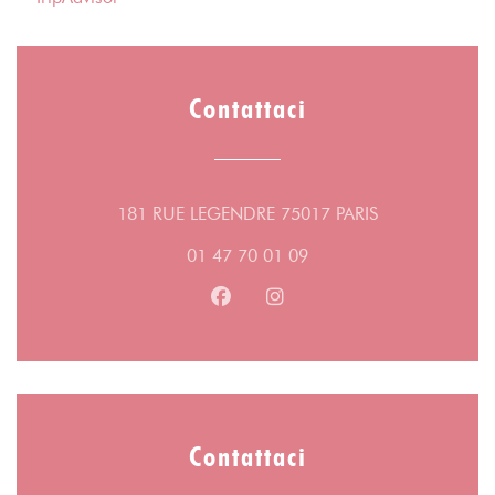
Contattaci
((apre una nuov
181 RUE LEGENDRE 75017 PARIS
01 47 70 01 09
Facebook ((apre una nuova fines
Instagram ((apre una nuov
Contattaci