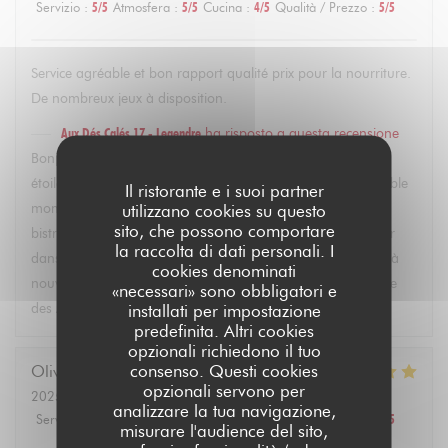
Servizio
:
5
/5
Atmosfera
:
5
/5
Cucina
:
4
/5
Qualità / Prezzo
:
5
/5
Service agréable et bon rapport qualité prix pour la nourriture.
De nombreux jeux à disposition.
Aux Dés Calés 17 - Legendre
ha risposto a questa recensione
Bonjour Marion, merci beaucoup pour votre évaluation 5
étoiles ! Nous sommes ravis que vous ayez passé un agréable
Il ristorante e i suoi partner
moment. Profiter de notre bar et des jeux au sein de notre
utilizzano cookies su questo
sito, che possono comportare
bistro fait partie de la convivialité que nous souhaitons offrir
la raccolta di dati personali. I
dans le quartier des Eponettes. Au plaisir de vous accueillir à
cookies denominati
nouveau pour découvrir d'autres plats faits maison. L'équipe
«necessari» sono obbligatori e
des Aux Dés Calés 17.
installati per impostazione
predefinita. Altri cookies
opzionali richiedono il tuo
consenso. Questi cookies
Olivier
M
opzionali servono per
2025-02-22
- 21:30 - Ospiti 4
analizzare la tua navigazione,
Servizio
:
5
/5
Atmosfera
:
5
/5
Cucina
:
5
/5
Qualità / Prezzo
:
5
/5
misurare l'audience del sito,