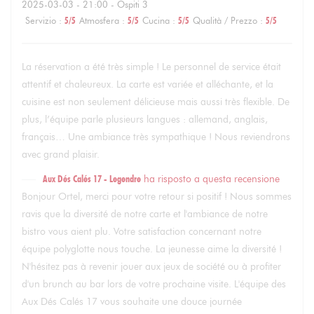
2025-03-03
- 21:00 - Ospiti 3
Servizio
:
5
/5
Atmosfera
:
5
/5
Cucina
:
5
/5
Qualità / Prezzo
:
5
/5
La réservation a été très simple ! Le personnel de service était
attentif et chaleureux. La carte est variée et alléchante, et la
cuisine est non seulement délicieuse mais aussi très flexible. De
plus, l’équipe parle plusieurs langues : allemand, anglais,
français… Une ambiance très sympathique ! Nous reviendrons
avec grand plaisir.
Aux Dés Calés 17 - Legendre
ha risposto a questa recensione
Bonjour Ortel, merci pour votre retour si positif ! Nous sommes
ravis que la diversité de notre carte et l'ambiance de notre
bistro vous aient plu. Votre satisfaction concernant notre
équipe polyglotte nous touche. La jeunesse aime la diversité !
N'hésitez pas à revenir jouer aux jeux de société ou à profiter
d'un brunch au bar lors de votre prochaine visite. L'équipe des
Aux Dés Calés 17 vous souhaite une douce journée