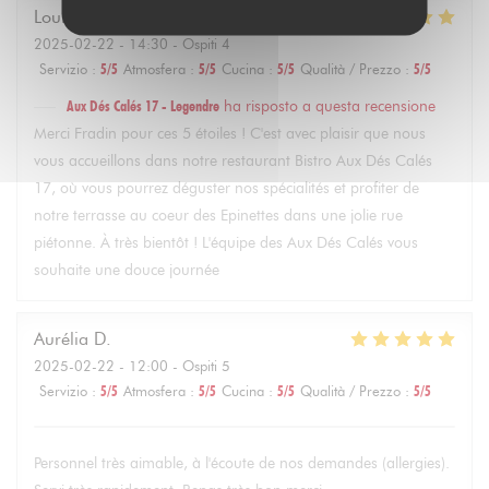
Louise
F
2025-02-22
- 14:30 - Ospiti 4
Servizio
:
5
/5
Atmosfera
:
5
/5
Cucina
:
5
/5
Qualità / Prezzo
:
5
/5
Aux Dés Calés 17 - Legendre
ha risposto a questa recensione
Merci Fradin pour ces 5 étoiles ! C'est avec plaisir que nous
vous accueillons dans notre restaurant Bistro Aux Dés Calés
17, où vous pourrez déguster nos spécialités et profiter de
notre terrasse au coeur des Epinettes dans une jolie rue
piétonne. À très bientôt ! L'équipe des Aux Dés Calés vous
souhaite une douce journée
Aurélia
D
2025-02-22
- 12:00 - Ospiti 5
Servizio
:
5
/5
Atmosfera
:
5
/5
Cucina
:
5
/5
Qualità / Prezzo
:
5
/5
Personnel très aimable, à l'écoute de nos demandes (allergies).