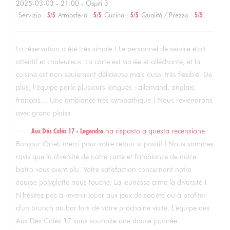
2025-03-03
- 21:00 - Ospiti 3
Servizio
:
5
/5
Atmosfera
:
5
/5
Cucina
:
5
/5
Qualità / Prezzo
:
5
/5
La réservation a été très simple ! Le personnel de service était
attentif et chaleureux. La carte est variée et alléchante, et la
cuisine est non seulement délicieuse mais aussi très flexible. De
plus, l’équipe parle plusieurs langues : allemand, anglais,
français… Une ambiance très sympathique ! Nous reviendrons
avec grand plaisir.
Aux Dés Calés 17 - Legendre
ha risposto a questa recensione
Bonjour Ortel, merci pour votre retour si positif ! Nous sommes
ravis que la diversité de notre carte et l'ambiance de notre
bistro vous aient plu. Votre satisfaction concernant notre
équipe polyglotte nous touche. La jeunesse aime la diversité !
N'hésitez pas à revenir jouer aux jeux de société ou à profiter
d'un brunch au bar lors de votre prochaine visite. L'équipe des
Aux Dés Calés 17 vous souhaite une douce journée