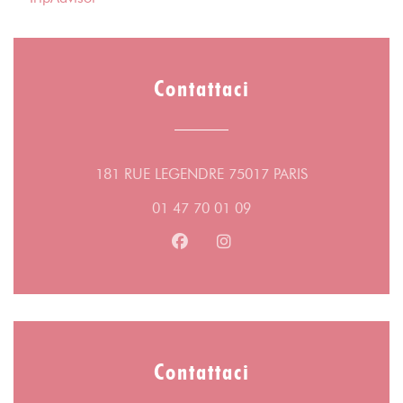
Contattaci
((apre una nuov
181 RUE LEGENDRE 75017 PARIS
01 47 70 01 09
Facebook ((apre una nuova fines
Instagram ((apre una nuov
Contattaci