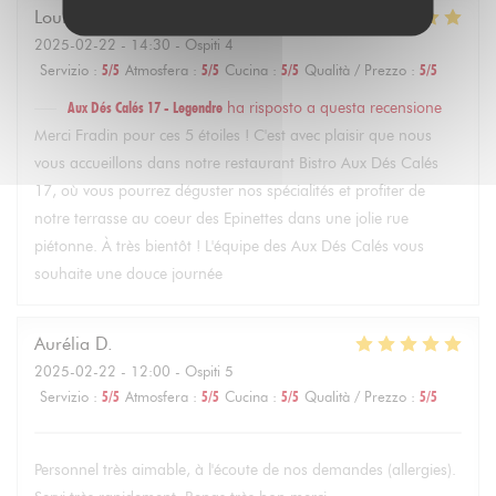
Louise
F
2025-02-22
- 14:30 - Ospiti 4
Servizio
:
5
/5
Atmosfera
:
5
/5
Cucina
:
5
/5
Qualità / Prezzo
:
5
/5
Aux Dés Calés 17 - Legendre
ha risposto a questa recensione
Merci Fradin pour ces 5 étoiles ! C'est avec plaisir que nous
vous accueillons dans notre restaurant Bistro Aux Dés Calés
17, où vous pourrez déguster nos spécialités et profiter de
notre terrasse au coeur des Epinettes dans une jolie rue
piétonne. À très bientôt ! L'équipe des Aux Dés Calés vous
souhaite une douce journée
Aurélia
D
2025-02-22
- 12:00 - Ospiti 5
Servizio
:
5
/5
Atmosfera
:
5
/5
Cucina
:
5
/5
Qualità / Prezzo
:
5
/5
Personnel très aimable, à l'écoute de nos demandes (allergies).