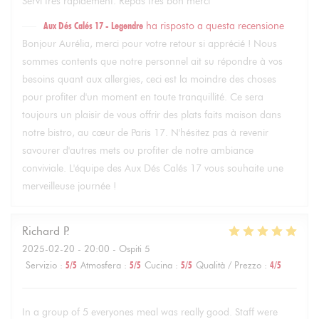
Servi très rapidement. Repas très bon merci
Aux Dés Calés 17 - Legendre
ha risposto a questa recensione
Bonjour Aurélia, merci pour votre retour si apprécié ! Nous
sommes contents que notre personnel ait su répondre à vos
besoins quant aux allergies, ceci est la moindre des choses
pour profiter d'un moment en toute tranquillité. Ce sera
toujours un plaisir de vous offrir des plats faits maison dans
notre bistro, au cœur de Paris 17. N'hésitez pas à revenir
savourer d'autres mets ou profiter de notre ambiance
conviviale. L'équipe des Aux Dés Calés 17 vous souhaite une
merveilleuse journée !
Richard
P
2025-02-20
- 20:00 - Ospiti 5
Servizio
:
5
/5
Atmosfera
:
5
/5
Cucina
:
5
/5
Qualità / Prezzo
:
4
/5
In a group of 5 everyones meal was really good. Staff were