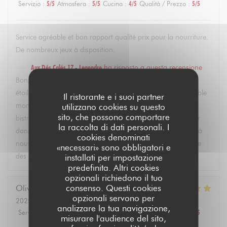
Servizio
:
5
/5
Atmosfera
:
5
/5
Cucina
:
4
/5
Qualità / Prezzo
:
5
/5
Service agréable et bon rapport qualité prix pour la nourriture.
De nombreux jeux à disposition.
Aux Dés Calés 17 - Legendre
ha risposto a questa recensione
Bonjour Marion, merci beaucoup pour votre évaluation 5
étoiles ! Nous sommes ravis que vous ayez passé un agréable
Il ristorante e i suoi partner
moment. Profiter de notre bar et des jeux au sein de notre
utilizzano cookies su questo
sito, che possono comportare
bistro fait partie de la convivialité que nous souhaitons offrir
la raccolta di dati personali. I
dans le quartier des Eponettes. Au plaisir de vous accueillir à
cookies denominati
nouveau pour découvrir d'autres plats faits maison. L'équipe
«necessari» sono obbligatori e
des Aux Dés Calés 17.
installati per impostazione
predefinita. Altri cookies
opzionali richiedono il tuo
consenso. Questi cookies
Olivier
M
opzionali servono per
2025-02-22
- 21:30 - Ospiti 4
analizzare la tua navigazione,
Servizio
:
5
/5
Atmosfera
:
5
/5
Cucina
:
5
/5
Qualità / Prezzo
:
5
/5
misurare l'audience del sito,