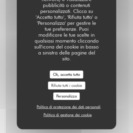
8,00 EUR
pubblicità o contenuti
personalizzati. Clicca su
'Accetta tutto', 'Rifiuta tutto' o
Crème brûlée
'Personalizza' per gestire le
tue preferenze. Puoi
9,00 EUR
modificare le tue scelte in
qualsiasi momento cliccando
sull'icona del cookie in basso
Pain perdu
a sinistra delle pagine del
Caramel au beurre salé & chantilly
sito.
10,00 EUR
Ok, accetta tutto
Cheesecake
Rifiuta tutti i cookie
10,00 EUR
Personalizza
Politica di protezione dei dati personali
Coupe colonel à la Zubrowska
Politica di gestione dei cookie
10,00 EUR