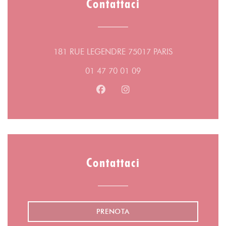
Contattaci
((apre una nuov
181 RUE LEGENDRE 75017 PARIS
01 47 70 01 09
Facebook ((apre una nuova fines
Instagram ((apre una nuov
Contattaci
PRENOTA