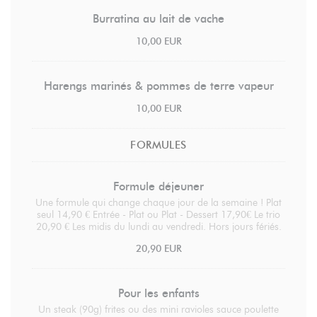
Burratina au lait de vache
10,00 EUR
Harengs marinés & pommes de terre vapeur
10,00 EUR
FORMULES
Formule déjeuner
Une formule qui change chaque jour de la semaine ! Plat
seul 14,90 € Entrée - Plat ou Plat - Dessert 17,90€ Le trio
20,90 € Les midis du lundi au vendredi. Hors jours fériés.
20,90 EUR
Pour les enfants
Un steak (90g) frites ou des mini ravioles sauce poulette