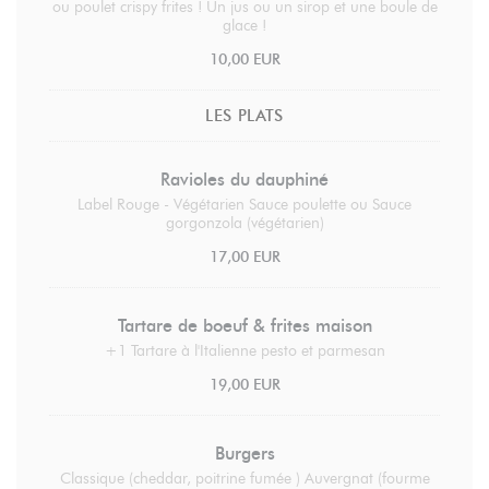
ou poulet crispy frites ! Un jus ou un sirop et une boule de
glace !
10,00 EUR
LES PLATS
Ravioles du dauphiné
Label Rouge - Végétarien Sauce poulette ou Sauce
gorgonzola (végétarien)
17,00 EUR
Tartare de boeuf & frites maison
+1 Tartare à l'Italienne pesto et parmesan
19,00 EUR
Burgers
Classique (cheddar, poitrine fumée ) Auvergnat (fourme