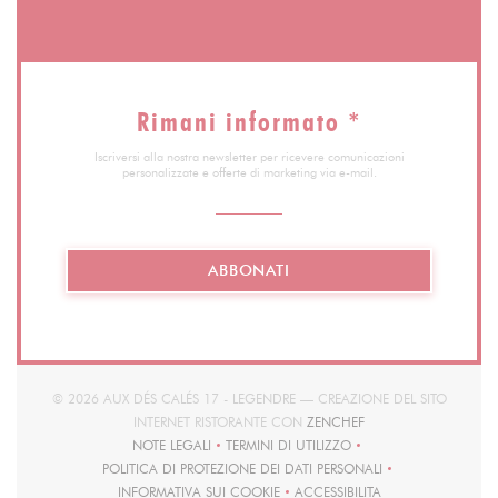
Rimani informato
*
Iscriversi alla nostra newsletter per ricevere comunicazioni
personalizzate e offerte di marketing via e-mail.
ABBONATI
© 2026 AUX DÉS CALÉS 17 - LEGENDRE — CREAZIONE DEL SITO
((APRE UNA NUOVA FI
INTERNET RISTORANTE CON
ZENCHEF
NOTE LEGALI
TERMINI DI UTILIZZO
((APRE UNA NUOVA FINESTRA))
((APRE UNA NUOVA FINESTRA))
POLITICA DI PROTEZIONE DEI DATI PERSONALI
((APRE UNA NUOVA FINESTRA))
INFORMATIVA SUI COOKIE
ACCESSIBILITA