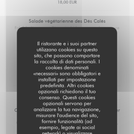
18,00 EUR
Salade végétarienne des Dés Calés
Falafels, légumes grillés, pois chiches, concombres, sauce
blanche
18,00 EUR
Il ristorante e i suoi partner
utilizzano cookies su questo
sito, che possono comportare
la raccolta di dati personali. I
Saucisse 170gr
cookies denominati
Ecrasé de pommes de terre
«necessari» sono obbligatori e
19,00 EUR
installati per impostazione
predefinita. Altri cookies
opzionali richiedono il tuo
LES DESSERTS
consenso. Questi cookies
opzionali servono per
analizzare la tua navigazione,
Glaces et sorbets préparés par un artisan glacier
misurare l'audience del sito,
(2 boules)
fornire funzionalità (ad
Chocolat, vanille, noix de coco, framboise, citron, fraise,
esempio, legate ai social
mangue, café
network) o visualizzare