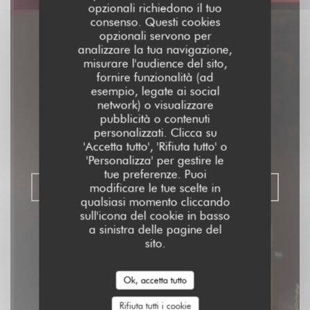
opzionali richiedono il tuo
consenso. Questi cookies
opzionali servono per
analizzare la tua navigazione,
misurare l'audience del sito,
fornire funzionalità (ad
Aux Dés Calés 17 -
esempio, legate ai social
network) o visualizzare
Legendre
pubblicità o contenuti
personalizzati. Clicca su
'Accetta tutto', 'Rifiuta tutto' o
RISTORANTE - BISTROT - BAR
|
PARIS
'Personalizza' per gestire le
tue preferenze. Puoi
modificare le tue scelte in
PRENOTA
qualsiasi momento cliccando
sull'icona del cookie in basso
a sinistra delle pagine del
sito.
Ok, accetta tutto
Rifiuta tutti i cookie