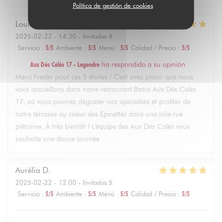
Política de gestión de cookies
Louise
F
2025-02-22
- 14:30 - Invitados 4
Servicio
:
5
/5
Ambiente
:
5
/5
Menú
:
5
/5
Calidad / Precio
:
5
/5
Aux Dés Calés 17 - Legendre
ha respondido a su opinión
Merci Fradin pour ces 5 étoiles ! C'est avec plaisir que nous
vous accueillons dans notre restaurant Bistro Aux Dés Calés
17, où vous pourrez déguster nos spécialités et profiter de
notre terrasse au coeur des Epinettes dans une jolie rue
piétonne. À très bientôt ! L'équipe des Aux Dés Calés vous
souhaite une douce journée
Aurélia
D
2025-02-22
- 12:00 - Invitados 5
Servicio
:
5
/5
Ambiente
:
5
/5
Menú
:
5
/5
Calidad / Precio
:
5
/5