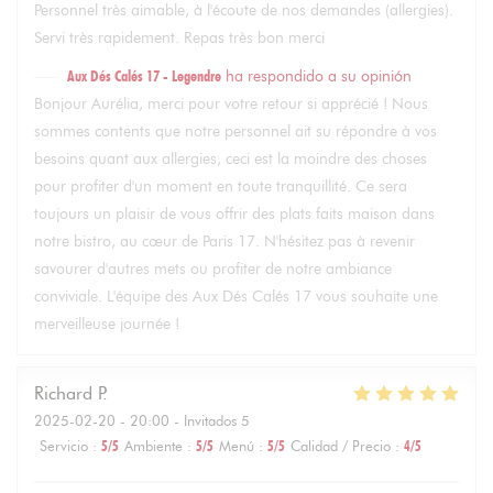
Personnel très aimable, à l'écoute de nos demandes (allergies).
Servi très rapidement. Repas très bon merci
Aux Dés Calés 17 - Legendre
ha respondido a su opinión
Bonjour Aurélia, merci pour votre retour si apprécié ! Nous
sommes contents que notre personnel ait su répondre à vos
besoins quant aux allergies, ceci est la moindre des choses
pour profiter d'un moment en toute tranquillité. Ce sera
toujours un plaisir de vous offrir des plats faits maison dans
notre bistro, au cœur de Paris 17. N'hésitez pas à revenir
savourer d'autres mets ou profiter de notre ambiance
conviviale. L'équipe des Aux Dés Calés 17 vous souhaite une
merveilleuse journée !
Richard
P
2025-02-20
- 20:00 - Invitados 5
Servicio
:
5
/5
Ambiente
:
5
/5
Menú
:
5
/5
Calidad / Precio
:
4
/5