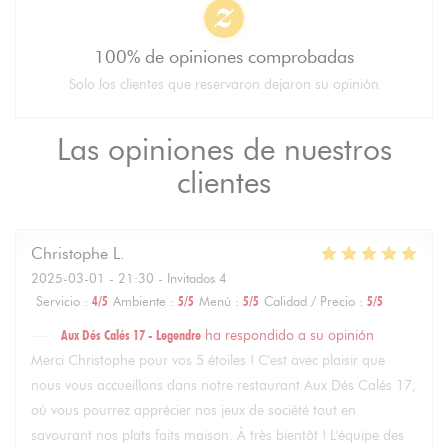
100% de opiniones comprobadas
Solo los clientes que reservaron dejaron su opinión
Las opiniones de nuestros
clientes
Christophe
L
2025-03-01
- 21:30 - Invitados 4
Servicio
:
4
/5
Ambiente
:
5
/5
Menú
:
5
/5
Calidad / Precio
:
5
/5
Aux Dés Calés 17 - Legendre
ha respondido a su opinión
Merci Christophe pour vos 5 étoiles ! C'est avec plaisir que
nous vous accueillons dans notre restaurant Aux Dés Calés 17,
où vous pourrez apprécier nos jeux de société tout en
savourant nos plats faits maison. À très bientôt ! L'équipe des