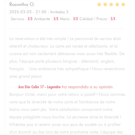
Roswitha
O
2025-03-03
- 21:00 - Invitados 3
Servicio
:
5
/5
Ambiente
:
5
/5
Menú
:
5
/5
Calidad / Precio
:
5
/5
La réservation a été très simple ! Le personnel de service était
attentif et chaleureux. La carte est variée et alléchante, et la
cuisine est non seulement délicieuse mais aussi très flexible. De
plus, l’équipe parle plusieurs langues : allemand, anglais,
français… Une ambiance très sympathique ! Nous reviendrons
avec grand plaisir.
Aux Dés Calés 17 - Legendre
ha respondido a su opinión
Bonjour Ortel, merci pour votre retour si positif ! Nous sommes
ravis que la diversité de notre carte et l'ambiance de notre
bistro vous aient plu. Votre satisfaction concernant notre
équipe polyglotte nous touche. La jeunesse aime la diversité !
N'hésitez pas à revenir jouer aux jeux de société ou à profiter
d'un brunch au bar lors de votre prochaine visite. L'équipe des