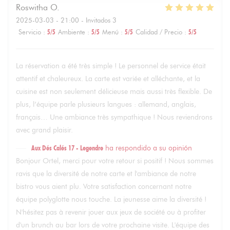
Roswitha
O
2025-03-03
- 21:00 - Invitados 3
Servicio
:
5
/5
Ambiente
:
5
/5
Menú
:
5
/5
Calidad / Precio
:
5
/5
La réservation a été très simple ! Le personnel de service était
attentif et chaleureux. La carte est variée et alléchante, et la
cuisine est non seulement délicieuse mais aussi très flexible. De
plus, l’équipe parle plusieurs langues : allemand, anglais,
français… Une ambiance très sympathique ! Nous reviendrons
avec grand plaisir.
Aux Dés Calés 17 - Legendre
ha respondido a su opinión
Bonjour Ortel, merci pour votre retour si positif ! Nous sommes
ravis que la diversité de notre carte et l'ambiance de notre
bistro vous aient plu. Votre satisfaction concernant notre
équipe polyglotte nous touche. La jeunesse aime la diversité !
N'hésitez pas à revenir jouer aux jeux de société ou à profiter
d'un brunch au bar lors de votre prochaine visite. L'équipe des