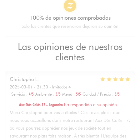
100% de opiniones comprobadas
Solo los clientes que reservaron dejaron su opinión
Las opiniones de nuestros
clientes
Christophe
L
2025-03-01
- 21:30 - Invitados 4
Servicio
:
4
/5
Ambiente
:
5
/5
Menú
:
5
/5
Calidad / Precio
:
5
/5
Aux Dés Calés 17 - Legendre
ha respondido a su opinión
Merci Christophe pour vos 5 étoiles ! C'est avec plaisir que
nous vous accueillons dans notre restaurant Aux Dés Calés 17,
où vous pourrez apprécier nos jeux de société tout en
savourant nos plats faits maison. À très bientôt ! L'équipe des