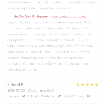
Personnel très aimable, à l'écoute de nos demandes (allergies).
Servi très rapidement. Repas très bon merci
Aux Dés Calés 17 - Legendre
ha respondido a su opinión
Bonjour Aurélia, merci pour votre retour si apprécié ! Nous
sommes contents que notre personnel ait su répondre à vos
besoins quant aux allergies, ceci est la moindre des choses
pour profiter d'un moment en toute tranquillité. Ce sera
toujours un plaisir de vous offrir des plats faits maison dans
notre bistro, au cœur de Paris 17. N'hésitez pas à revenir
savourer d'autres mets ou profiter de notre ambiance
conviviale. L'équipe des Aux Dés Calés 17 vous souhaite une
merveilleuse journée !
Richard
P
2025-02-20
- 20:00 - Invitados 5
Servicio
:
5
/5
Ambiente
:
5
/5
Menú
:
5
/5
Calidad / Precio
:
4
/5