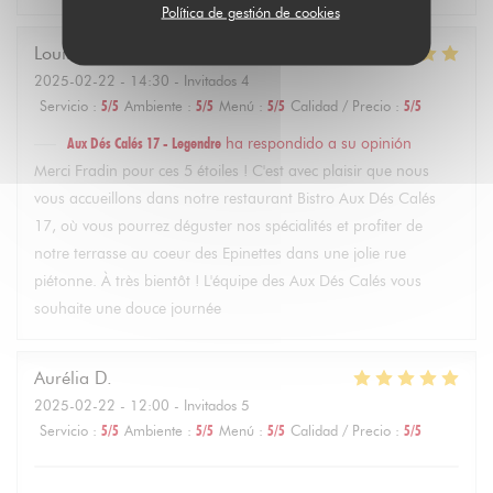
Política de gestión de cookies
Louise
F
2025-02-22
- 14:30 - Invitados 4
Servicio
:
5
/5
Ambiente
:
5
/5
Menú
:
5
/5
Calidad / Precio
:
5
/5
Aux Dés Calés 17 - Legendre
ha respondido a su opinión
Merci Fradin pour ces 5 étoiles ! C'est avec plaisir que nous
vous accueillons dans notre restaurant Bistro Aux Dés Calés
17, où vous pourrez déguster nos spécialités et profiter de
notre terrasse au coeur des Epinettes dans une jolie rue
piétonne. À très bientôt ! L'équipe des Aux Dés Calés vous
souhaite une douce journée
Aurélia
D
2025-02-22
- 12:00 - Invitados 5
Servicio
:
5
/5
Ambiente
:
5
/5
Menú
:
5
/5
Calidad / Precio
:
5
/5