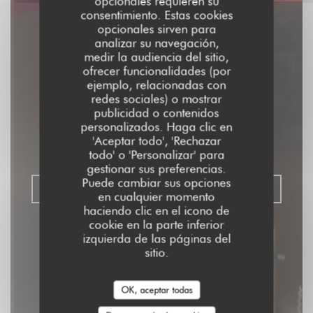
opcionales requieren su
consentimiento. Estas cookies
opcionales sirven para
analizar su navegación,
medir la audiencia del sitio,
ofrecer funcionalidades (por
ejemplo, relacionadas con
Aux Dés Calés 17 -
redes sociales) o mostrar
Legendre
publicidad o contenidos
personalizados. Haga clic en
'Aceptar todo', 'Rechazar
RESTAURANTE - BISTRO - BAR
|
PARIS
todo' o 'Personalizar' para
gestionar sus preferencias.
Puede cambiar sus opciones
RESERVAR UNA MESA
en cualquier momento
haciendo clic en el icono de
cookie en la parte inferior
izquierda de las páginas del
sitio.
OK, aceptar todas