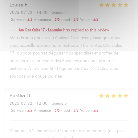
Louise
F
2025-02-22
- 14:30 - Guests 4
Service
:
5
/5
Ambiance
:
5
/5
Food
:
5
/5
Value
:
5
/5
Aux Dés Calés 17 - Legendre
has replied to this review
Merci Fradin pour ces 5 étoiles ! C'est avec plaisir que nous
vous accueillons dans notre restaurant Bistro Aux Dés Calés
17, où vous pourrez déguster nos spécialités et profiter de
notre terrasse au coeur des Epinettes dans une jolie rue
piétonne. À très bientôt ! L'équipe des Aux Dés Calés vous
souhaite une douce journée
Aurélia
D
2025-02-22
- 12:00 - Guests 5
Service
:
5
/5
Ambiance
:
5
/5
Food
:
5
/5
Value
:
5
/5
Personnel très aimable, à l'écoute de nos demandes (allergies).