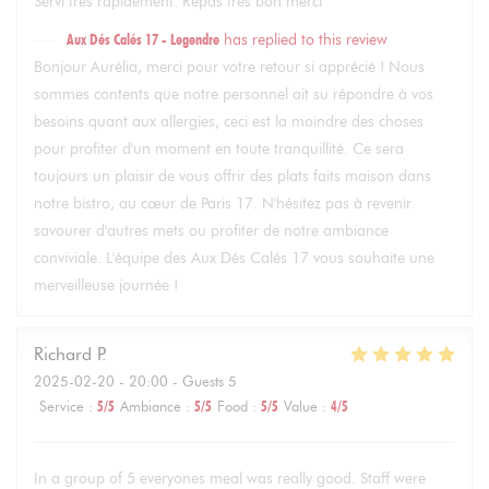
Servi très rapidement. Repas très bon merci
Aux Dés Calés 17 - Legendre
has replied to this review
Bonjour Aurélia, merci pour votre retour si apprécié ! Nous
sommes contents que notre personnel ait su répondre à vos
besoins quant aux allergies, ceci est la moindre des choses
pour profiter d'un moment en toute tranquillité. Ce sera
toujours un plaisir de vous offrir des plats faits maison dans
notre bistro, au cœur de Paris 17. N'hésitez pas à revenir
savourer d'autres mets ou profiter de notre ambiance
conviviale. L'équipe des Aux Dés Calés 17 vous souhaite une
merveilleuse journée !
Richard
P
2025-02-20
- 20:00 - Guests 5
Service
:
5
/5
Ambiance
:
5
/5
Food
:
5
/5
Value
:
4
/5
In a group of 5 everyones meal was really good. Staff were