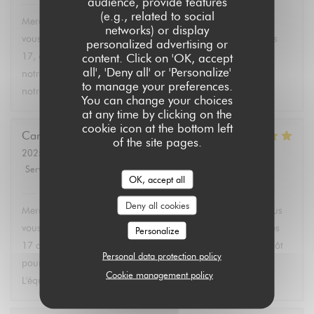
audience, provide features
Aux Dés Calés 17 - Legendre
has replied to this review
(e.g., related to social
Merci Martin pour vos 5 étoiles ! C'est avec plaisir que nous
networks) or display
vous accueillons dans notre restaurant Bistro Aux Dés Calés
personalized advertising or
17, où vous pourrez découvrir dès l'arrivée des beaux jours
content. Click on 'OK, accept
all', 'Deny all' or 'Personalize'
notre terrasse et nos plats faits maison. À très bientôt dans
to manage your preferences.
notre bistro à Paris ! L'équipe des Aux Dés Calés.
You can change your choices
at any time by clicking on the
cookie icon at the bottom left
Caroline
L
of the site pages.
2025-02-21
- 12:45 - Guests 2
Service
:
5
/5
Ambiance
:
5
/5
Food
:
5
/5
Value
:
5
/5
OK, accept all
Aux Dés Calés 17 - Legendre
has replied to this review
Deny all cookies
Merci Caroline pour ces 5 étoiles ! C'est avec plaisir que nous
vous accueillons dans notre Restaurant Bistro Aux Dés Calés
Personalize
17 au coeur des Epinettes. Nous espérons vous revoir bientôt
Personal data protection policy
pour profiter de notre terrasse et de nos plats faits maison.
Cookie management policy
L'équipe des Aux Dés Calés vous souhaite une jolie journée