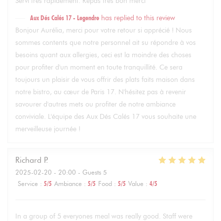
Servi très rapidement. Repas très bon merci
Aux Dés Calés 17 - Legendre
has replied to this review
Bonjour Aurélia, merci pour votre retour si apprécié ! Nous
sommes contents que notre personnel ait su répondre à vos
besoins quant aux allergies, ceci est la moindre des choses
pour profiter d'un moment en toute tranquillité. Ce sera
toujours un plaisir de vous offrir des plats faits maison dans
notre bistro, au cœur de Paris 17. N'hésitez pas à revenir
savourer d'autres mets ou profiter de notre ambiance
conviviale. L'équipe des Aux Dés Calés 17 vous souhaite une
merveilleuse journée !
Richard
P
2025-02-20
- 20:00 - Guests 5
Service
:
5
/5
Ambiance
:
5
/5
Food
:
5
/5
Value
:
4
/5
In a group of 5 everyones meal was really good. Staff were