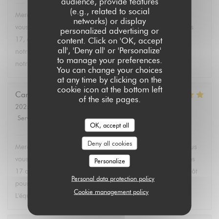
audience, provide features
Aux Dés Calés 17 - Legendre
has replied to this review
(e.g., related to social
Merci Martin pour vos 5 étoiles ! C'est avec plaisir que nous
networks) or display
vous accueillons dans notre restaurant Bistro Aux Dés Calés
personalized advertising or
17, où vous pourrez découvrir dès l'arrivée des beaux jours
content. Click on 'OK, accept
all', 'Deny all' or 'Personalize'
notre terrasse et nos plats faits maison. À très bientôt dans
to manage your preferences.
notre bistro à Paris ! L'équipe des Aux Dés Calés.
You can change your choices
at any time by clicking on the
cookie icon at the bottom left
Caroline
L
of the site pages.
2025-02-21
- 12:45 - Guests 2
Service
:
5
/5
Ambiance
:
5
/5
Food
:
5
/5
Value
:
5
/5
OK, accept all
Aux Dés Calés 17 - Legendre
has replied to this review
Deny all cookies
Merci Caroline pour ces 5 étoiles ! C'est avec plaisir que nous
vous accueillons dans notre Restaurant Bistro Aux Dés Calés
Personalize
17 au coeur des Epinettes. Nous espérons vous revoir bientôt
Personal data protection policy
pour profiter de notre terrasse et de nos plats faits maison.
Cookie management policy
L'équipe des Aux Dés Calés vous souhaite une jolie journée