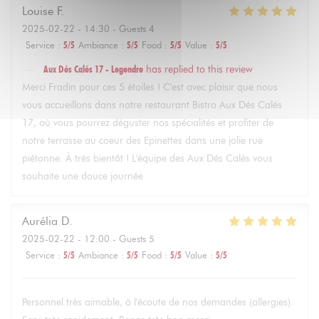
Louise
F
2025-02-22
- 14:30 - Guests 4
Service
:
5
/5
Ambiance
:
5
/5
Food
:
5
/5
Value
:
5
/5
Aux Dés Calés 17 - Legendre
has replied to this review
Merci Fradin pour ces 5 étoiles ! C'est avec plaisir que nous
vous accueillons dans notre restaurant Bistro Aux Dés Calés
17, où vous pourrez déguster nos spécialités et profiter de
notre terrasse au coeur des Epinettes dans une jolie rue
piétonne. À très bientôt ! L'équipe des Aux Dés Calés vous
souhaite une douce journée
Aurélia
D
2025-02-22
- 12:00 - Guests 5
Service
:
5
/5
Ambiance
:
5
/5
Food
:
5
/5
Value
:
5
/5
Personnel très aimable, à l'écoute de nos demandes (allergies).