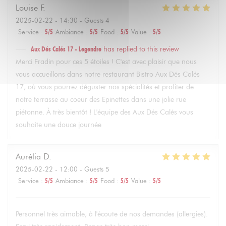
Louise
F
2025-02-22
- 14:30 - Guests 4
Service
:
5
/5
Ambiance
:
5
/5
Food
:
5
/5
Value
:
5
/5
Aux Dés Calés 17 - Legendre
has replied to this review
Merci Fradin pour ces 5 étoiles ! C'est avec plaisir que nous
vous accueillons dans notre restaurant Bistro Aux Dés Calés
17, où vous pourrez déguster nos spécialités et profiter de
notre terrasse au coeur des Epinettes dans une jolie rue
piétonne. À très bientôt ! L'équipe des Aux Dés Calés vous
souhaite une douce journée
Aurélia
D
2025-02-22
- 12:00 - Guests 5
Service
:
5
/5
Ambiance
:
5
/5
Food
:
5
/5
Value
:
5
/5
Personnel très aimable, à l'écoute de nos demandes (allergies).