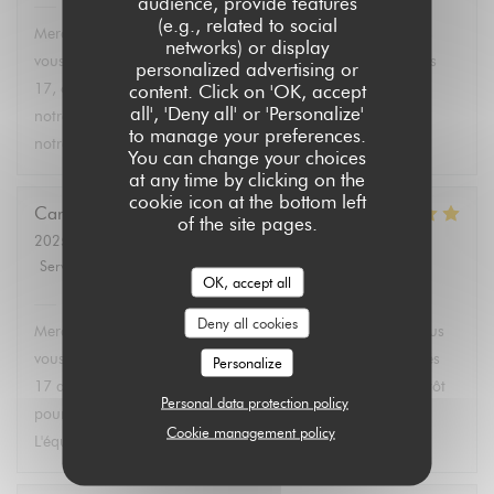
audience, provide features
Aux Dés Calés 17 - Legendre
has replied to this review
(e.g., related to social
Merci Martin pour vos 5 étoiles ! C'est avec plaisir que nous
networks) or display
vous accueillons dans notre restaurant Bistro Aux Dés Calés
personalized advertising or
17, où vous pourrez découvrir dès l'arrivée des beaux jours
content. Click on 'OK, accept
all', 'Deny all' or 'Personalize'
notre terrasse et nos plats faits maison. À très bientôt dans
to manage your preferences.
notre bistro à Paris ! L'équipe des Aux Dés Calés.
You can change your choices
at any time by clicking on the
cookie icon at the bottom left
Caroline
L
of the site pages.
2025-02-21
- 12:45 - Guests 2
Service
:
5
/5
Ambiance
:
5
/5
Food
:
5
/5
Value
:
5
/5
OK, accept all
Aux Dés Calés 17 - Legendre
has replied to this review
Deny all cookies
Merci Caroline pour ces 5 étoiles ! C'est avec plaisir que nous
vous accueillons dans notre Restaurant Bistro Aux Dés Calés
Personalize
17 au coeur des Epinettes. Nous espérons vous revoir bientôt
Personal data protection policy
pour profiter de notre terrasse et de nos plats faits maison.
Cookie management policy
L'équipe des Aux Dés Calés vous souhaite une jolie journée