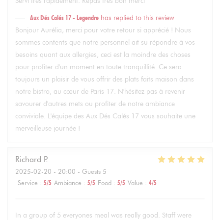
Servi très rapidement. Repas très bon merci
Aux Dés Calés 17 - Legendre
has replied to this review
Bonjour Aurélia, merci pour votre retour si apprécié ! Nous
sommes contents que notre personnel ait su répondre à vos
besoins quant aux allergies, ceci est la moindre des choses
pour profiter d'un moment en toute tranquillité. Ce sera
toujours un plaisir de vous offrir des plats faits maison dans
notre bistro, au cœur de Paris 17. N'hésitez pas à revenir
savourer d'autres mets ou profiter de notre ambiance
conviviale. L'équipe des Aux Dés Calés 17 vous souhaite une
merveilleuse journée !
Richard
P
2025-02-20
- 20:00 - Guests 5
Service
:
5
/5
Ambiance
:
5
/5
Food
:
5
/5
Value
:
4
/5
In a group of 5 everyones meal was really good. Staff were