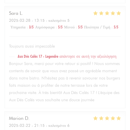
Sara
L
2025-02-28
- 13:15 - καλεσμένοι 5
Υπηρεσία
:
3
/5
Ατμόσφαιρα
:
5
/5
Μενού
:
5
/5
Ποιότητα / Τιμή
:
5
/5
Toujours aussi impeccable
Aux Dés Calés 17 - Legendre
απάντησε σε αυτή την αξιολόγηση
Bonjour Sara, merci pour votre retour si positif ! Nous sommes
contents de savoir que vous avez passé un agréable moment
dans notre bistro. N'hésitez pas à revenir savourer nos burgers
faits maison ou à profiter de notre terrasse lors de votre
prochaine visite. À très bientôt Aux Dés Calés 17 ! L'équipe des
Aux Dés Calés vous souhaite une douce journée
Marion
D
2025-02-22
- 21:15 - καλεσμένοι 6