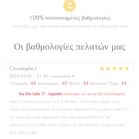
100% πιστοποιημένες βαθμολογίες
Οι πελάτες μας που έκαναν κράτηση έδωσαν τη βαθμολογία τους
Οι βαθμολογίες πελατών μας
Christophe
L
2025-03-01
- 21:30 - καλεσμένοι 4
Υπηρεσία
:
4
/5
Ατμόσφαιρα
:
5
/5
Μενού
:
5
/5
Ποιότητα / Τιμή
:
5
/5
Aux Dés Calés 17 - Legendre
απάντησε σε αυτή την αξιολόγηση
Merci Christophe pour vos 5 étoiles ! C'est avec plaisir que
nous vous accueillons dans notre restaurant Aux Dés Calés 17,
où vous pourrez apprécier nos jeux de société tout en
savourant nos plats faits maison. À très bientôt ! L'équipe des
Aux Dés Calés.