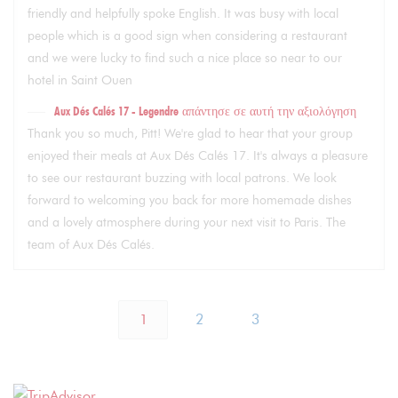
friendly and helpfully spoke English. It was busy with local
people which is a good sign when considering a restaurant
and we were lucky to find such a nice place so near to our
hotel in Saint Ouen
Aux Dés Calés 17 - Legendre
απάντησε σε αυτή την αξιολόγηση
Thank you so much, Pitt! We're glad to hear that your group
enjoyed their meals at Aux Dés Calés 17. It's always a pleasure
to see our restaurant buzzing with local patrons. We look
forward to welcoming you back for more homemade dishes
and a lovely atmosphere during your next visit to Paris. The
team of Aux Dés Calés.
1
2
3