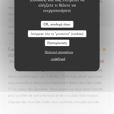
Aux Dés Calés 17 - Legendre
απάντησε σε αυτή την αξιολόγηση
ελέγξετε τι θέλετε να
Merci Martin pour vos 5 étoiles ! C'est avec plaisir que nous
ενεργοποιήσετε
vous accueillons dans notre restaurant Bistro Aux Dés Calés
17, où vous pourrez découvrir dès l'arrivée des beaux jours
OK, αποδοχή όλων
notre terrasse et nos plats faits maison. À très bientôt dans
notre bistro à Paris ! L'équipe des Aux Dés Calés.
Απόρριψε όλα τα "μπισκότα" (cookies)
Εξατομίκευση
Caroline
L
Πολιτική απορρήτου
2025-02-21
- 12:45 - καλεσμένοι 2
undefined
Υπηρεσία
:
5
/5
Ατμόσφαιρα
:
5
/5
Μενού
:
5
/5
Ποιότητα / Τιμή
:
5
/5
Aux Dés Calés 17 - Legendre
απάντησε σε αυτή την αξιολόγηση
Merci Caroline pour ces 5 étoiles ! C'est avec plaisir que nous
vous accueillons dans notre Restaurant Bistro Aux Dés Calés
17 au coeur des Epinettes. Nous espérons vous revoir bientôt
pour profiter de notre terrasse et de nos plats faits maison.
L'équipe des Aux Dés Calés vous souhaite une jolie journée