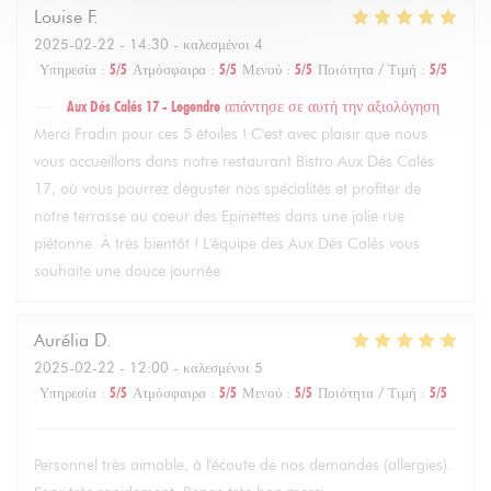
Louise
F
2025-02-22
- 14:30 - καλεσμένοι 4
Υπηρεσία
:
5
/5
Ατμόσφαιρα
:
5
/5
Μενού
:
5
/5
Ποιότητα / Τιμή
:
5
/5
Aux Dés Calés 17 - Legendre
απάντησε σε αυτή την αξιολόγηση
Merci Fradin pour ces 5 étoiles ! C'est avec plaisir que nous
vous accueillons dans notre restaurant Bistro Aux Dés Calés
17, où vous pourrez déguster nos spécialités et profiter de
notre terrasse au coeur des Epinettes dans une jolie rue
piétonne. À très bientôt ! L'équipe des Aux Dés Calés vous
souhaite une douce journée
Aurélia
D
2025-02-22
- 12:00 - καλεσμένοι 5
Υπηρεσία
:
5
/5
Ατμόσφαιρα
:
5
/5
Μενού
:
5
/5
Ποιότητα / Τιμή
:
5
/5
Personnel très aimable, à l'écoute de nos demandes (allergies).