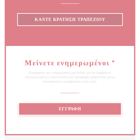
ΚΆΝΤΕ ΚΡΆΤΗΣΗ ΤΡΑΠΕΖΙΟΎ
Μείνετε ενημερωμένοι
*
Εγγραφείτε στο ενημερωτικό μας δελτίο για να λαμβάνετε
εξατομικευμένες επικοινωνίες και προσφορές μάρκετινγκ μέσω
ηλεκτρονικού ταχυδρομείου από εμάς.
ΕΓΓΡΑΦΉ