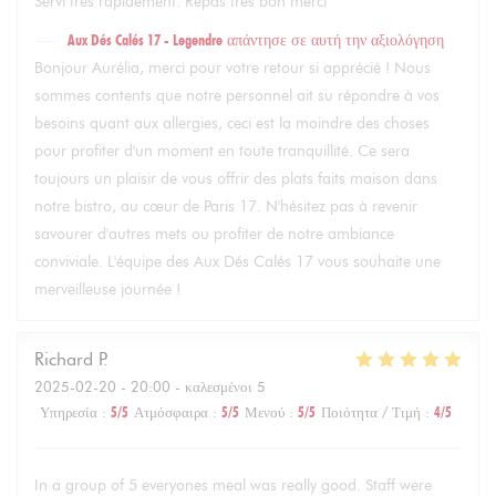
Servi très rapidement. Repas très bon merci
Aux Dés Calés 17 - Legendre
απάντησε σε αυτή την αξιολόγηση
Bonjour Aurélia, merci pour votre retour si apprécié ! Nous
sommes contents que notre personnel ait su répondre à vos
besoins quant aux allergies, ceci est la moindre des choses
pour profiter d'un moment en toute tranquillité. Ce sera
toujours un plaisir de vous offrir des plats faits maison dans
notre bistro, au cœur de Paris 17. N'hésitez pas à revenir
savourer d'autres mets ou profiter de notre ambiance
conviviale. L'équipe des Aux Dés Calés 17 vous souhaite une
merveilleuse journée !
Richard
P
2025-02-20
- 20:00 - καλεσμένοι 5
Υπηρεσία
:
5
/5
Ατμόσφαιρα
:
5
/5
Μενού
:
5
/5
Ποιότητα / Τιμή
:
4
/5
In a group of 5 everyones meal was really good. Staff were