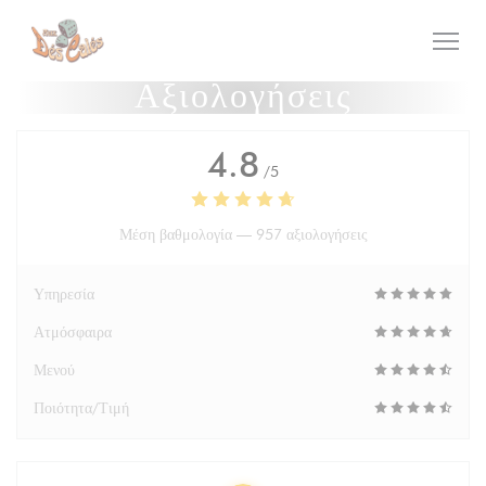
Πίνακας διαχείρισης "Μπισκότων" (Cookies)
Αξιολογήσεις
4.8
/5
Μέση βαθμολογία —
957 αξιολογήσεις
Υπηρεσία
Ατμόσφαιρα
Μενού
Ποιότητα/Τιμή