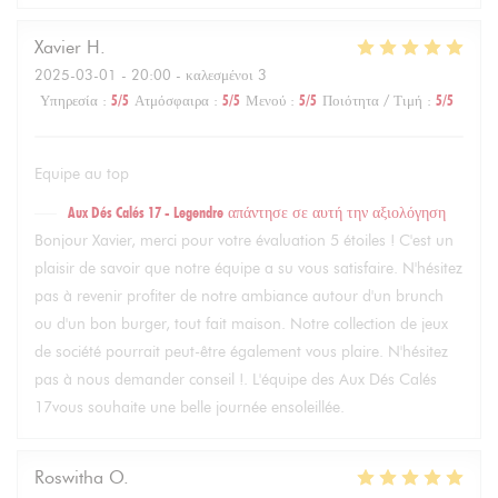
Xavier
H
2025-03-01
- 20:00 - καλεσμένοι 3
Υπηρεσία
:
5
/5
Ατμόσφαιρα
:
5
/5
Μενού
:
5
/5
Ποιότητα / Τιμή
:
5
/5
Equipe au top
Aux Dés Calés 17 - Legendre
απάντησε σε αυτή την αξιολόγηση
Bonjour Xavier, merci pour votre évaluation 5 étoiles ! C'est un
plaisir de savoir que notre équipe a su vous satisfaire. N'hésitez
pas à revenir profiter de notre ambiance autour d'un brunch
ou d'un bon burger, tout fait maison. Notre collection de jeux
de société pourrait peut-être également vous plaire. N'hésitez
pas à nous demander conseil !. L'équipe des Aux Dés Calés
17vous souhaite une belle journée ensoleillée.
Roswitha
O