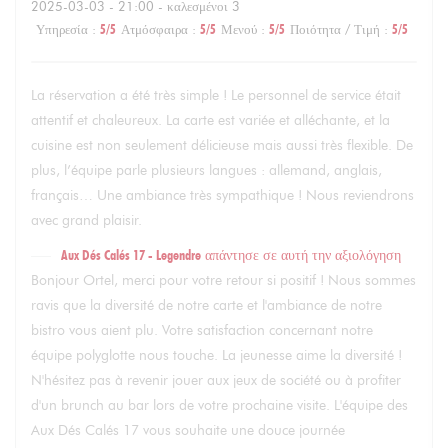
2025-03-03
- 21:00 - καλεσμένοι 3
Υπηρεσία
:
5
/5
Ατμόσφαιρα
:
5
/5
Μενού
:
5
/5
Ποιότητα / Τιμή
:
5
/5
La réservation a été très simple ! Le personnel de service était
attentif et chaleureux. La carte est variée et alléchante, et la
cuisine est non seulement délicieuse mais aussi très flexible. De
plus, l’équipe parle plusieurs langues : allemand, anglais,
français… Une ambiance très sympathique ! Nous reviendrons
avec grand plaisir.
Aux Dés Calés 17 - Legendre
απάντησε σε αυτή την αξιολόγηση
Bonjour Ortel, merci pour votre retour si positif ! Nous sommes
ravis que la diversité de notre carte et l'ambiance de notre
bistro vous aient plu. Votre satisfaction concernant notre
équipe polyglotte nous touche. La jeunesse aime la diversité !
N'hésitez pas à revenir jouer aux jeux de société ou à profiter
d'un brunch au bar lors de votre prochaine visite. L'équipe des
Aux Dés Calés 17 vous souhaite une douce journée