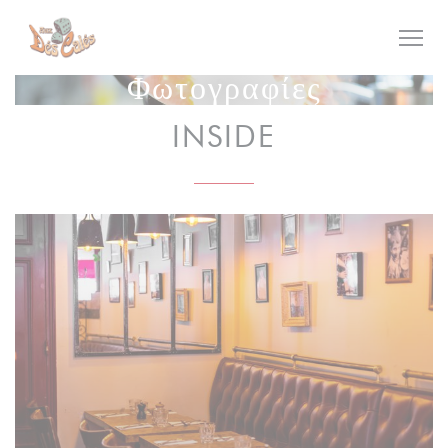
Πίνακας διαχείρισης "Μπισκότων" (Cookies)
Φωτογραφίες
INSIDE