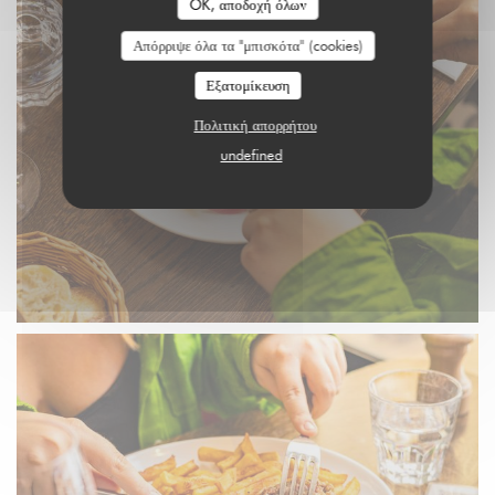
OK, αποδοχή όλων
Απόρριψε όλα τα "μπισκότα" (cookies)
Εξατομίκευση
Πολιτική απορρήτου
undefined