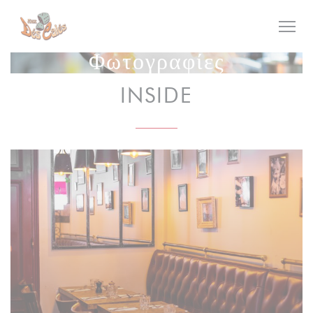
Πίνακας διαχείρισης "Μπισκότων" (Cookies)
Φωτογραφίες
INSIDE