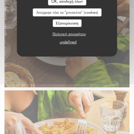
OK, αποδοχή όλων
Απόρριψε όλα τα "μπισκότα" (cookies)
Εξατομίκευση
Πολιτική απορρήτου
undefined