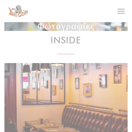
Πίνακας διαχείρισης "Μπισκότων" (Cookies)
Φωτογραφίες
INSIDE