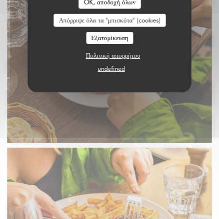
OK, αποδοχή όλων
Απόρριψε όλα τα "μπισκότα" (cookies)
Εξατομίκευση
Πολιτική απορρήτου
undefined