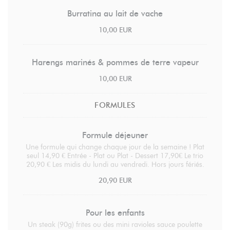
Burratina au lait de vache
10,00 EUR
Harengs marinés & pommes de terre vapeur
10,00 EUR
FORMULES
Formule déjeuner
Une formule qui change chaque jour de la semaine ! Plat
seul 14,90 € Entrée - Plat ou Plat - Dessert 17,90€ Le trio
20,90 € Les midis du lundi au vendredi. Hors jours fériés.
20,90 EUR
Pour les enfants
Un steak (90g) frites ou des mini ravioles sauce poulette