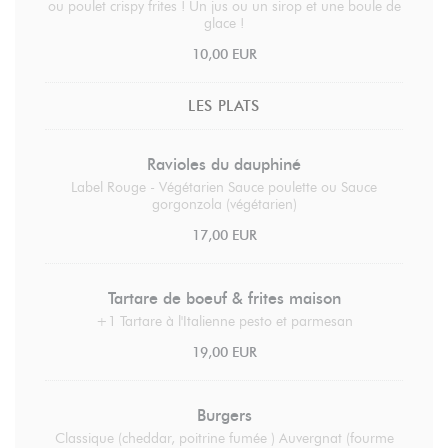
ou poulet crispy frites ! Un jus ou un sirop et une boule de
glace !
10,00 EUR
LES PLATS
Ravioles du dauphiné
Label Rouge - Végétarien Sauce poulette ou Sauce
gorgonzola (végétarien)
17,00 EUR
Tartare de boeuf & frites maison
+1 Tartare à l'Italienne pesto et parmesan
19,00 EUR
Burgers
Classique (cheddar, poitrine fumée ) Auvergnat (fourme