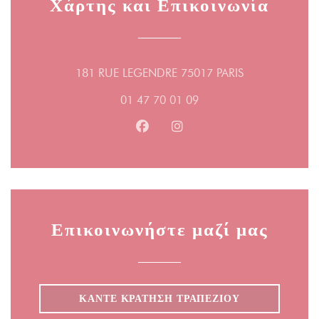
Χάρτης και Επικοινωνία
((ανοίγει σε νέ
181 RUE LEGENDRE 75017 PARIS
01 47 70 01 09
Facebook ((ανοίγει σε νέο παράθ
Instagram ((ανοίγει σε νέο
Επικοινωνήστε μαζί μας
ΚΆΝΤΕ ΚΡΆΤΗΣΗ ΤΡΑΠΕΖΙΟΎ