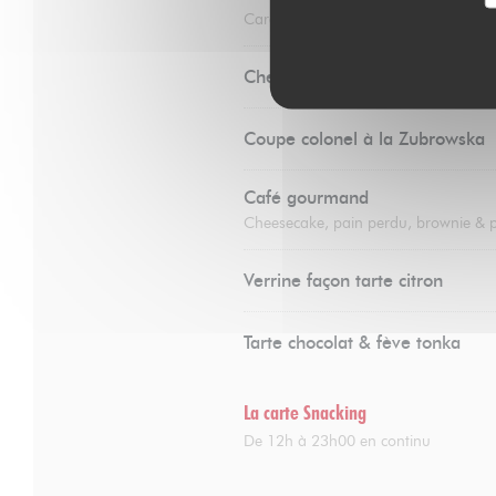
Caramel au beurre salé & chantilly
Cheesecake
Coupe colonel à la Zubrowska
Café gourmand
Cheesecake, pain perdu, brownie & 
Verrine façon tarte citron
Tarte chocolat & fève tonka
La carte Snacking
De 12h à 23h00 en continu