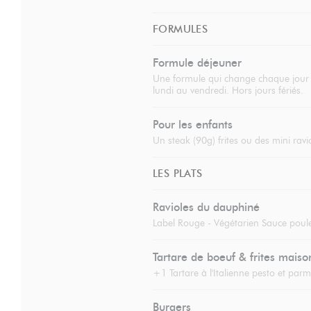
FORMULES
Formule déjeuner
Une formule qui change chaque jour de
lundi au vendredi. Hors jours fériés.
Pour les enfants
Un steak (90g) frites ou des mini ravi
LES PLATS
Ravioles du dauphiné
Label Rouge - Végétarien Sauce poule
Tartare de boeuf & frites maiso
+1 Tartare à l'Italienne pesto et par
Burgers