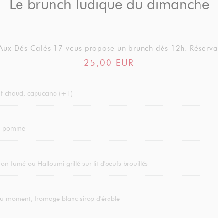
Le brunch ludique du dimanche
 Aux Dés Calés 17 vous propose un brunch dès 12h. Réserv
25,00 EUR
lat chaud, capuccino (+1)
ou pomme
n fumé ou Halloumi grillé sur lit d'oeufs brouillés
du moment, fromage blanc sirop d'érable