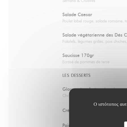
Serrano & Crudités
Salade Caesar
Poulet label rouge, salade romaine, 
Salade végétarienne des Dés C
Falafels, légumes grillés, pois chich
Saucisse 170gr
Ecrasé de pommes de terre
LES DESSERTS
Glaces et sorbets préparés par 
Chocolat, vanille, noix de coco, framb
Ο ιστότοπος αυτό
Crème brûlée
Pain perdu