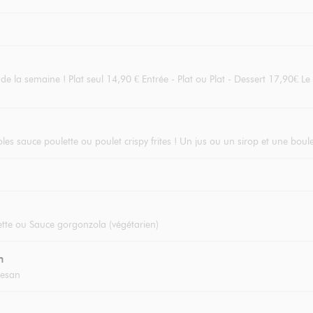
 la semaine ! Plat seul 14,90 € Entrée - Plat ou Plat - Dessert 17,90€ Le 
oles sauce poulette ou poulet crispy frites ! Un jus ou un sirop et une boul
tte ou Sauce gorgonzola (végétarien)
n
mesan