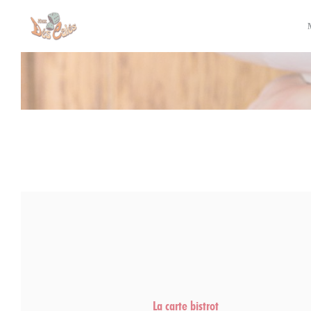
Πίνακας διαχείρισης "Μπισκότων" (Cookies)
La carte bistrot