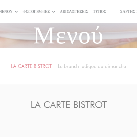
ΜΕΝΟΎ
ΦΩΤΟΓΡΑΦΊΕΣ
ΑΞΙΟΛΟΓΉΣΕΙΣ
ΤΎΠΟΣ
ΧΆΡΤΗΣ 
((ΑΝΟΊΓΕΙ ΣΕ
((ΑΝΟΊΓΕΙ 
Μενού
LA CARTE BISTROT
Le brunch ludique du dimanche
LA CARTE BISTROT