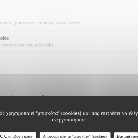
tomates, parmesan, croutons, sauce caesar
alés
es, concombres, sauce blanche
un artisan glacier (2 boules)
oise, citron, fraise, mangue, café
ς χρησιμοποιεί "μπισκότα" (cookies) και σας επιτρέπει να ελέγ
ενεργοποιήσετε
OK, αποδοχή όλων
Απόρριψε όλα τα "μπισκότα" (cookies)
Εξατομίκευ