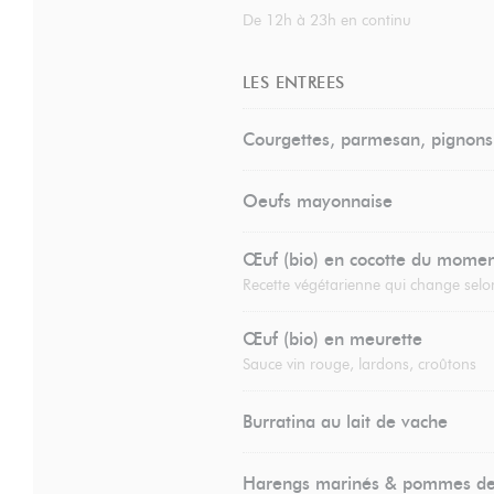
De 12h à 23h en continu
LES ENTREES
Courgettes, parmesan, pignons
Oeufs mayonnaise
Œuf (bio) en cocotte du mome
Recette végétarienne qui change selon
Œuf (bio) en meurette
Sauce vin rouge, lardons, croûtons
Burratina au lait de vache
Harengs marinés & pommes de 