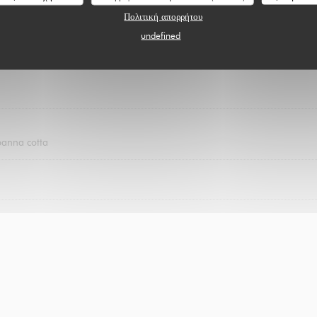
Πολιτική απορρήτου
undefined
panna cotta