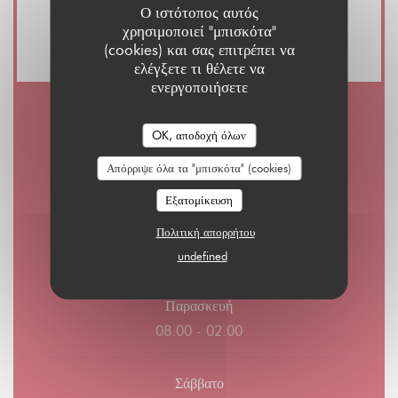
Visa, Μουσικοδιδάσκαλος, Μετρητά, Χρεωστική
Ο ιστότοπος αυτός
χρησιμοποιεί "μπισκότα"
κάρτα
(cookies) και σας επιτρέπει να
ελέγξετε τι θέλετε να
ενεργοποιήσετε
Ώρες λειτουργίας
OK, αποδοχή όλων
Απόρριψε όλα τα "μπισκότα" (cookies)
Εξατομίκευση
Δ�
-
Π�
Πολιτική απορρήτου
08:00 - 01:00
undefined
Παρασκευή
08:00 - 02:00
Σάββατο