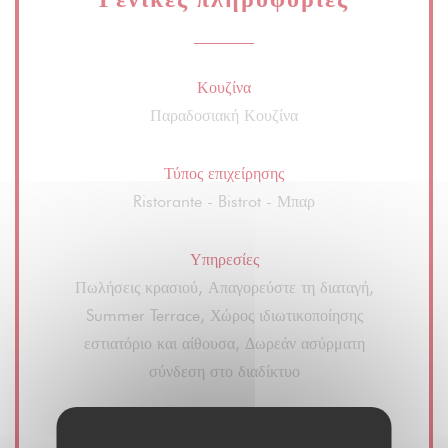
Κουζίνα
Παραδοσιακή Κουζίνα
Τύπος επιχείρησης
Ristorante - Bistrot - Μπαρ
Υπηρεσίες
Πωλήσεις κρασιού, Απαγορεύστε τη διαταγή,
Summer Terrace, Χώρος ιδιωτικοποίησης
εστιατόριο και αίθουσα, Δωρεάν ασύρματη
σύνδεση στο διαδίκτυο
Μέθοδοι πληρωμής