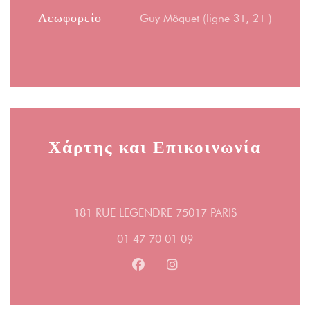
Λεωφορείο
Guy Môquet (ligne 31, 21 )
Χάρτης και Επικοινωνία
((ανοίγει σε νέ
181 RUE LEGENDRE 75017 PARIS
01 47 70 01 09
Facebook ((ανοίγει σε νέο παράθ
Instagram ((ανοίγει σε νέο