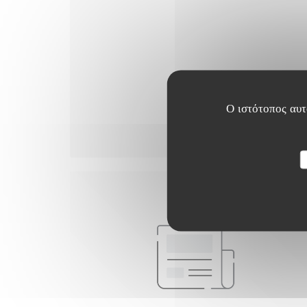
Aujourd’hui, Manon, ambassadrice elle
aussi, a repris le flambeau de l’organisation
de cet événement. Chaque vendredi à 8h (et
10h pendant les vacances scolaires), des
voisins avec et sans abri se retrouvent autour
d’un café, chocolat et viennoiserie pour bien
Ο ιστότοπος αυτό
commencer la journée.
Désormais, il y a les “habitués” du petit-
déjeuner pour qui ce moment de retrouvaille
est important comme pour Omar, Patou ou
Cisse.
Leur engagement !
Accueillir les petits-déjeuners du vendredi
matin, c’est leur forme d’engagement à eux