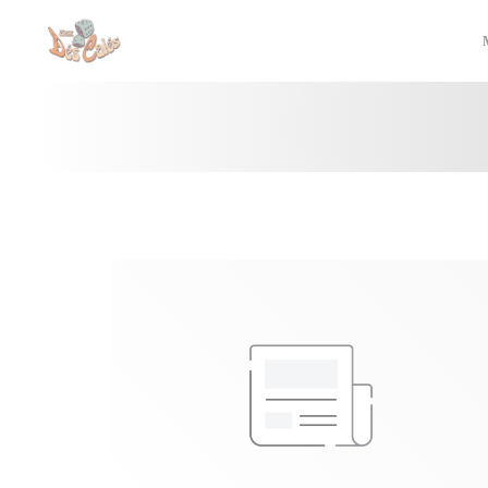
Πίνακας διαχείρισης "Μπισκότων" (Cookies)