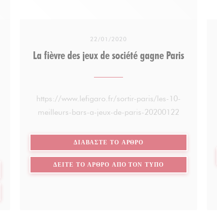
22/01/2020
La fièvre des jeux de société gagne Paris
https://www.lefigaro.fr/sortir-paris/les-10-
meilleurs-bars-a-jeux-de-paris-20200122
((ΑΝΟΊΓΕΙ ΣΕ ΝΈΟ ΠΑ
ΔΙΑΒΆΣΤΕ ΤΟ ΆΡΘΡΟ
((ΑΝΟΊΓΕΙ ΣΕ Ν
ΔΕΊΤΕ ΤΟ ΆΡΘΡΟ ΑΠΌ ΤΟΝ ΤΎΠΟ
Ε ΝΈΟ ΠΑΡΆΘΥΡΟ))
ΓΕΙ ΣΕ ΝΈΟ ΠΑΡΆΘΥΡΟ))