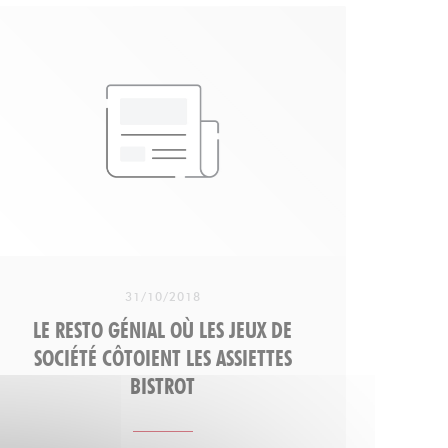
tartare au couteau ou poisson du jour,
gardez une petite place pour la tatin ou le
fondant à la fleur de sel. En un mot comme
en 1000 : généreux "
31/10/2018
LE RESTO GÉNIAL OÙ LES JEUX DE
SOCIÉTÉ CÔTOIENT LES ASSIETTES
BISTROT