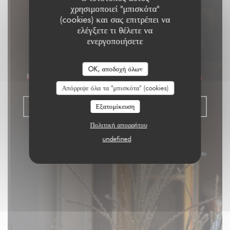
χρησιμοποιεί "μπισκότα"
(cookies) και σας επιτρέπει να
ελέγξετε τι θέλετε να
Aux Dés Calés 17 -
ενεργοποιήσετε
Legendre
OK, αποδοχή όλων
RISTORANTE - BISTROT - ΜΠΑΡ
|
PARIS
Απόρριψε όλα τα "μπισκότα" (cookies)
ΚΆΝΤΕ ΚΡΆΤΗΣΗ ΤΡΑΠΕΖΙΟΎ
Εξατομίκευση
Πολιτική απορρήτου
undefined