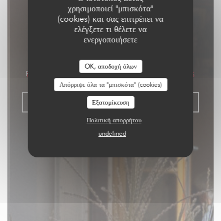
χρησιμοποιεί "μπισκότα"
(cookies) και σας επιτρέπει να
ελέγξετε τι θέλετε να
Aux Dés Calés 17 -
ενεργοποιήσετε
Legendre
OK, αποδοχή όλων
RISTORANTE - BISTROT - ΜΠΑΡ
|
PARIS
Απόρριψε όλα τα "μπισκότα" (cookies)
ΚΆΝΤΕ ΚΡΆΤΗΣΗ ΤΡΑΠΕΖΙΟΎ
Εξατομίκευση
Πολιτική απορρήτου
undefined