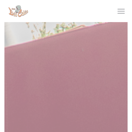
Πίνακας διαχείρισης "Μπισκότων" (Cookies)