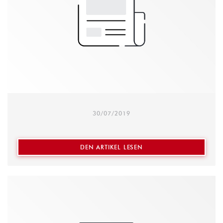
Chaque année, avant Noël, la semaine solidaire est
mise en place au restaurant : Entrée/plat/dessert et
une partie du prix du menu est reversé à
l’association Robins des Rues
30/07/2019
((ÖFFNET EIN NEUES FEN
DEN ARTIKEL LESEN