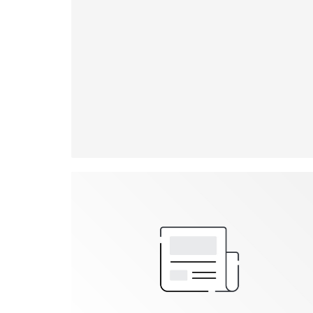
Aujourd’hui, Manon, ambassadrice elle
aussi, a repris le flambeau de l’organisation
de cet événement. Chaque vendredi à 8h (et
10h pendant les vacances scolaires), des
voisins avec et sans abri se retrouvent autour
d’un café, chocolat et viennoiserie pour bien
commencer la journée.
Désormais, il y a les “habitués” du petit-
déjeuner pour qui ce moment de retrouvaille
est important comme pour Omar, Patou ou
Cisse.
Leur engagement !
Accueillir les petits-déjeuners du vendredi
matin, c’est leur forme d’engagement à eux