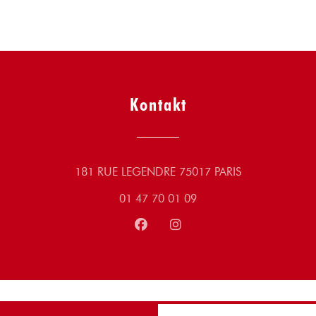
17ème arrondissement de Paris. Dans ce
bistrot de quartier, il revisite des grands
classiques de la gastronomie familiale en
version végétarienne.
Kontakt
Guilhem Durivault vient d’afficher le plat
végétarien du moment sur l’ardoise du
restaurant où il travaille et cette fois ce sera
un chili sin carne. Dans ce bistrot plutôt
((öffnet ein neu
181 RUE LEGENDRE 75017 PARIS
traditionnel du 17ème arrondissement de
01 47 70 01 09
Paris, la côte de bœuf et le burger saignant
restent des valeurs sûres, plébiscitées par
Facebook ((öffnet ein neues Fens
Instagram ((öffnet ein neu
des clients majoritairement friands de
viande, mais des recettes végétariennes sont
systématiquement proposées. Un plat de
jour sans viande est inscrit à la carte