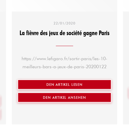
22/01/2020
La fièvre des jeux de société gagne Paris
https://www.lefigaro.fr/sortir-paris/les-10-
meilleurs-bars-a-jeux-de-paris-20200122
((ÖFFNET EIN NEUES FEN
DEN ARTIKEL LESEN
((ÖFFNET EIN NEUES F
DEN ARTIKEL ANSEHEN
NEUES FENSTER))
 NEUES FENSTER))