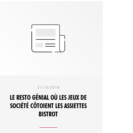
tartare au couteau ou poisson du jour,
gardez une petite place pour la tatin ou le
fondant à la fleur de sel. En un mot comme
en 1000 : généreux "
31/10/2018
LE RESTO GÉNIAL OÙ LES JEUX DE
SOCIÉTÉ CÔTOIENT LES ASSIETTES
BISTROT